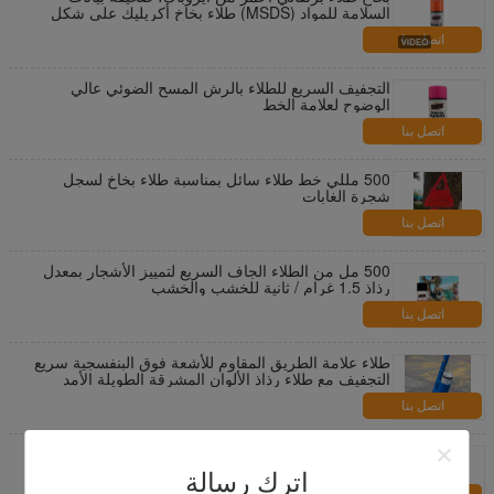
السلامة للمواد (MSDS) طلاء بخاخ أكريليك على شكل
مروحة
اتصل بنا
التجفيف السريع للطلاء بالرش المسح الضوئي عالي
الوضوح لعلامة الخط
اتصل بنا
500 مللي خط طلاء سائل بمناسبة طلاء بخاخ لسجل
شجرة الغابات
اتصل بنا
500 مل من الطلاء الجاف السريع لتمييز الأشجار بمعدل
رذاذ 1.5 غرام / ثانية للخشب والخشب
اتصل بنا
طلاء علامة الطريق المقاوم للأشعة فوق البنفسجية سريع
التجفيف مع طلاء رذاذ الألوان المشرقة الطويلة الأمد
اتصل بنا
منظف ​​الإطارات والعجلات OEM ODM Aeropak بخاخ
تلميع لإطارات السيارات
اترك رسالة