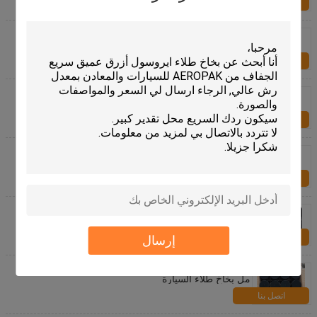
اتصل بنا
منظف ​​للعجلات منتجات العناية بالسيارات Romove Brake
Dust لجميع أنواع العجلات
اتصل بنا
منتجات إزالة الغبار عن عجلة السيارة الحمضية الخالية من
الأحماض
اتصل بنا
500 مل منتجات العناية بالسيارات نظرة رطبة لمسة نهائية
لا يمكن المساس بها بخاخ تلميع الإطارات
اتصل بنا
طلاء بخاخ مطاطي قابل للنزع غير لامع منخفض المركبات
العضوية المتطايرة مائي للسيارة
اتصل بنا
إرسال
طلاء بخاخ مطاطي من Aeropak بخاخ مائي للخشب 400
مل بخاخ طلاء السيارة
اتصل بنا