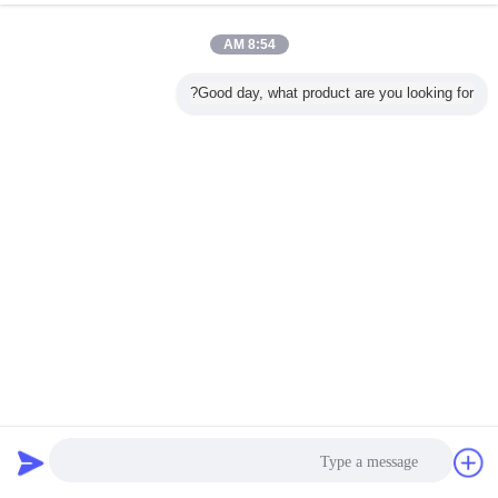
والدليل على الطقس لحافة السيارة
اتصل بنا
8:54 AM
Good day, what product are you looking for?
غير اللغة
Arabic
إرسال
منزل
|
حول بنا
|
اتصل بنا
|
خريطة الموقع
|
Privacy Policy
منظر مكتبيّ
Copyright © 2018 - 2026 SHENZHEN I-LIKE FINE CHEMICAL CO., LTD.
All rights reserved.
دردشة
طلب اقتباس