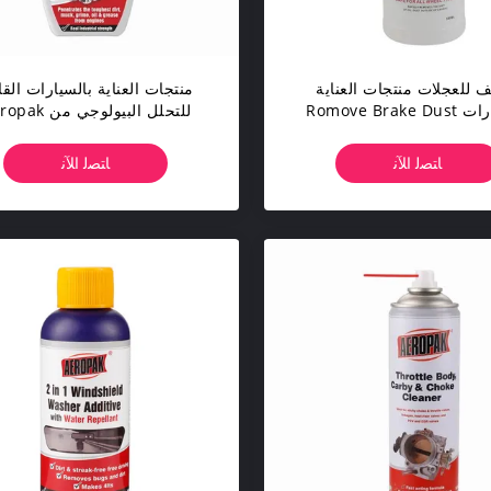
​​للعجلات منتجات العناية
منتجات العناية بالسيارات القا
بالسيارات Romove Brake Dust
للتحلل البيولوجي من
لجميع أنواع العجلات
سعة 500 مل مزيل شحوم 
المحرك
ﺎﺘﺼﻟ ﺍﻶﻧ
ﺎﺘﺼﻟ ﺍﻶﻧ