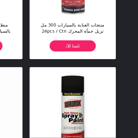
منتجات العناية بالسيارات 300 مل
منظف 
تزيل حمأة المحرك 24pcs / Ctn
والورنيش
ﺎﺘﺼﻟ ﺍﻶﻧ