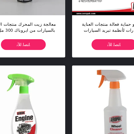
 حماية فعالة منتجات العناية
معالجة زيت المحرك منتجات الع
رات لأنظمة تبريد السيارات
قطعة / الشركة التونسية للمل
ﺎﺘﺼﻟ ﺍﻶﻧ
ﺎﺘﺼﻟ ﺍﻶﻧ