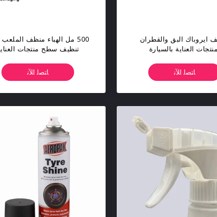
 ​​ايروباك البق والقطران
500 مل الهباء منظف الملعب 
نتجات العناية بالسيارة
تنظيف سطح منتجات العناي
بالسيارات
ﺎﺘﺼﻟ ﺍﻶﻧ
ﺎﺘﺼﻟ ﺍﻶﻧ