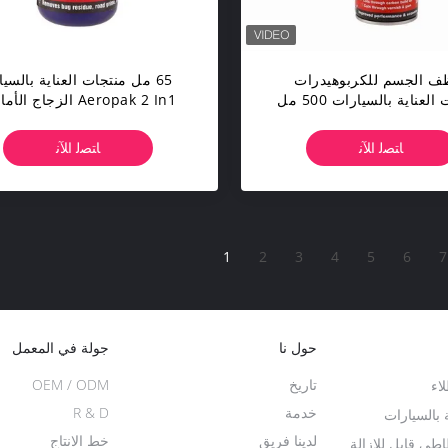
ف ​​الجسم للكربوهيدرات
65 مل منتجات العناية بالسيا
منتجات العناية بالسيارات 500 مل
Aeropak 2 In1 الزجاج ال
Throttle Aeropak 12.
مضافات طرد الماء
ﺎﺘﺼﻟ ﺍﻶﻧ
ﺎﺘﺼﻟ ﺍﻶﻧ
1
2
3
4
5
6
7
حول نا
جولة في المعمل
تاريخ
OEM / ODM
لاء
خدمة
R & D
 بالسيارات
لدينا فريق
خط الانتاج
طي قابل للإزالة