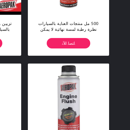
500 مل منتجات العناية بالسيارات
تزيين و
نظرة رطبة لمسة نهائية لا يمكن
بالسيا
المساس بها بخاخ تلميع الإطارات
ﺎﺘﺼﻟ ﺍﻶﻧ