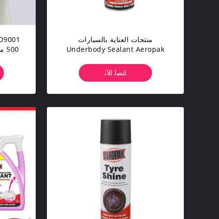
منتجات العناية بالسيارات
Underbody Sealant Aeropak
سعة 500 مل يمكن رشها
ﺎﺘﺼﻟ ﺍﻶﻧ