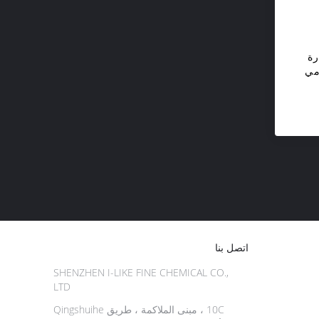
رة
أمامي
اتصل بنا
SHENZHEN I-LIKE FINE CHEMICAL CO.,
LTD
10C ، مبنى الملاكمة ، طريق Qingshuihe