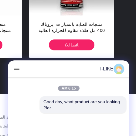
منتجات العناية بالسيارات ايروباك
منظ
400 مل طلاء مقاوم للحرارة العالية
300 درجة للمحركات
3oz
ﺎﺘﺼﻟ ﺍﻶﻧ
I-LIKE
8
>
6:15 AM
Good day, what product are you looking 
الاقسام
for?
تعليم رذاذ الط
شينزين إيليك فين كيميكال كو.
منتجات العناية
طلاء بخاخ مطا