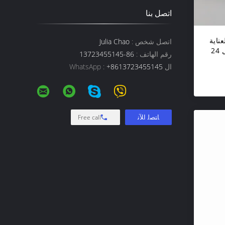
اتصل بنا
ناية
اتصل شخص :
Julia Chao
بالسيارات من ايروباك 300 مل 24
رقم الهاتف :
86-13723455145
احة
ال WhatsApp :
+8613723455145
Free call