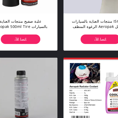
ISO9001 منتجات العناية بالسيارات
علبة صفيح منتجات العناية
500 مل Aeropak الرغوة المنظف
بالسيارات pak 500ml Tire
القماش رشاش
Polisher
ﺎﺘﺼﻟ ﺍﻶﻧ
ﺎﺘﺼﻟ ﺍﻶﻧ