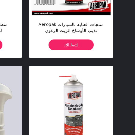
منتجات العناية بالسيارات Aeropak
منظف
تذيب الأوساخ الزيت الرغوي
لم
لتنظيف الإطارات بشهادة MSDS
ﺎﺘﺼﻟ ﺍﻶﻧ