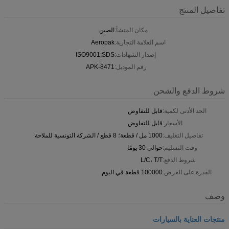
تفاصيل المنتج
مكان المنشأ:
الصين
اسم العلامة التجارية:
Aeropak
إصدار الشهادات:
ISO9001;SDS
رقم الموديل:
APK-8471
شروط الدفع والشحن
الحد الأدنى لكمية:
قابل للتفاوض
الأسعار:
قابل للتفاوض
تفاصيل التغليف:
1000 مل / قطعة؛ 8 قطع / الشركة التونسية للملاحة
وقت التسليم:
حوالي 30 يومًا
شروط الدفع:
L/C، T/T
القدرة على العرض:
100000 قطعة في اليوم
وصف
منتجات العناية بالسيارات