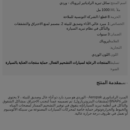
اسم المنتج:
سائل تبريد الرادياتير ايروباك - وردي
ملأ ML:
1000 مل
الحزمة:
8 قطع / الشركة التونسية للملاحة
الخصائص:
1. مبرد عالي الأداء وصديق للبيئة 2. مصمم لمنع الاحتراق والتشققات
والتآكل في نظام تبريد السيارة
الضمان:
3 سنوات
العلامة
ايروباك
التجارية:
اللون:
اللون الوردي
المنتجات الرعاية لسيارات التشحيم الفعال
حماية منتجات العناية بالسيارة
تسليط
,
الضوء:
مقدمة المنتج
- نعم
المبرد الرادياتوري Aeropak - الوردي هو مبرد بارد ذو أداء عال وصديق للبيئة ، لا يحتوي
على BNAPs (مشتقات البنزوتريازول). تم تصميمه عمداً لتجنب الاحتراق ،مشاكل الشقوق
والتآكل في أنظمة تبريد السياراتإنه يتفوق في توفير التشحيم الممتاز لمضخات المياه
والخيوط والحرارةوتوفر حماية خاصة لمحركات السيارات المصنوعة من سبيكة الألومنيوم
أو تعمل في ظروف درجة حرارة عالية.