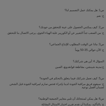
س1: هل يمكنك عمل التصميم لنا؟
ج: نعم.
س2: كيف يمكنني الحصول على عينة للتحقق من جودتك؟
ج: من الصعب جداً التعبير عن أو الكوريير علبة الهباء الجوي، يرجى الاتصال بنا للتحقق.
س3: ماذا عن الوقت المطلوب للإنتاج الجماعي؟
ج: الآن حوالي 35-50 يوماً
السؤال 4: أين هي شركتك؟
ج:مدينة شينشن، مقاطعة قوانغدونغ، الصين
س5: كيف تعمل شركتك فيما يتعلق بالتحكم في الجودة؟
ج: سيقوم فريق مراقبة الجودة لدينا بإجراء فحص صارم لمراقبة الجودة قبل الشحن
لضمان أفضل نوعية.
س6: هل يمكن لمنتجاتك أن تلبي معايير الجمعية الوطنية؟
ج: بالتأكيد، يمكننا أن نقدم تقرير اختبار الامتثال المقابلة