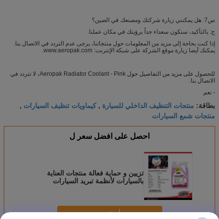
س7: هل يمكنني زيارة شركتك ومصنعك في الصين؟
ج: بالتأكيد، سنكون سعداء جداً برؤيتك في مكان عملنا.
إذا كنت بحاجة إلى مزيد من المعلومات حول منتجاتنا، يرجى عدم التردد في الاتصال بنا.
يمكنك أيضا زيارة موقع الشركة على شبكة الإنترنت: www.aeropak.com.
للحصول على مزيد من التفاصيل حول Aeropak Radiator Coolant - Pink، لا تتردد في
الاتصال بنا.
- نعم
منتجات التنظيف الداخلي للسيارة
كيماويات تنظيف السيارات
بطاقة:
,
,
منتجات شمع السيارات
احصل على افضل سعر ل
تزيين و حماية فعالة منتجات العناية
بالسيارات لأنظمة تبريد السيارات
استمر