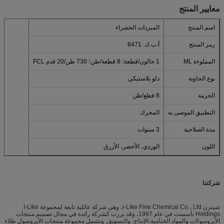
معايير المنتج
اسم المنتج
المبردات الخضراء
رمز المنتج
أ.ب.ك. 8471
المملوءة ML
1 جالون/قطعة؛ 8 قطعة/طن؛ 730 طن/20 قدم FCL
نوع الحاوية
دلو بلاستيكي
الحزمة
8 قطع/طن
التطبيق الموصى به
المحرك
مدة الصلاحية
3 سنوات
اللون
الوردي، الأخضر، الأزرق
شركتنا
شينزن i-Like Fine Chemical Co.، Ltd، وهي شركة عائلية تابعة لمجموعة I-Like
Holdings تأسست في عام 1997، وقد برزت كشركة رائدة في مجال تصميم منتجات
الأيروسولات والمواد الختامية،الإنتاج، والتسويق. وتشمل مجموعة منتجات الأيروسول طلاء