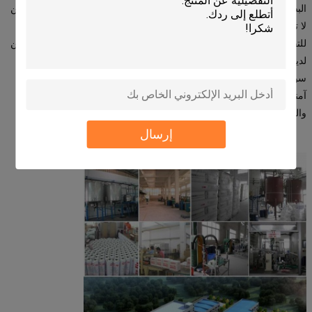
البضائع الخطرة من الصعب بشكل عام ترتيب النقل. معظم شركات الشحن
لا تنقل البضائع الخطرة وفقا للمعايير ذات الصلة،لذلك البضائع عرضة
للتفتيش الجمركي والاحتجاز في ميناء التحميل والتفريغلدينا شركات الشحن
لديها أكثر من 13 عاما من الخبرة في التعامل مع البضائع الخطرةونحن
سوف نلتزم بدقة بشروط النقل ذات الصلة لضمان أن البضائع الخاصة بك
آمنة وسريعة أثناء النقل والتصريح الجمركي بسلاسةيمكننا توفير الوقت
والمال الثمين لعملائنا.
إرسال