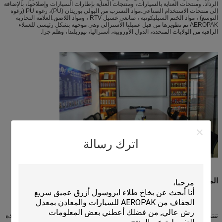
الرذاذ، ومنتجات العناية بالسيارات، ومنتجات العناية بإطارات السيارات وإصلاحها، بالإضافة
إلى منتجات الاستخدام الصناعي.مواد التسرب من البولي يوريثان (PU)، رغوة PU (رغوة
التوسع) ، مواد الختم السيليكونية ، صانعي غسيل RTV ، ومواد اللاصق.العلامة التجارية
AEROPAK تم تطويرها من قبل عميلنا الأسترالي وهي موجهة بشكل رئيسي للعملاء
الراقية من الولايات المتحدة، الدول الأوروبية، أستراليا، نيوزيلندا، وهلم جرا.
اترك رسالة
المصنع
تنتمي منتجات الأيروسول إلى البضائع الخطرة UN1950 ، IMO2.2، مثل هذه