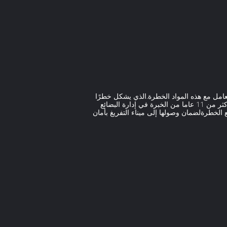
لعاديين يفتقرون إلى القدرة على التعامل مع هذه المواد الخطرة.الذي يشكل خطرًا
كبيرًا من التفتيش والاحتجاز من قبل الجمارك في كل من موانئ التحميل والإفراجعلى النقيض من ذلك، وكيل الشحن لدينا لديه أكثر من 11 عاما من الخبرة في إدارة البضائع
الخطرةلضمان وصولها إلى ميناء التفريغ بأمان