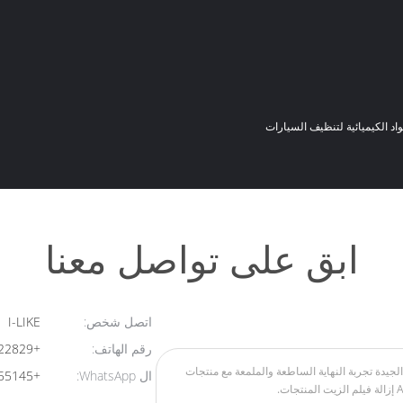
واد الكيميائية لتنظيف السيارات
ابق على تواصل معنا
اتصل شخص:
I-LIKE
رقم الهاتف:
+8613824322829
ال WhatsApp:
+8613723455145