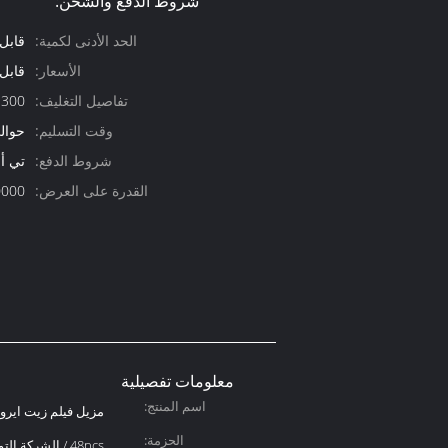
شروط الدفع والشحن:
الحد الأدنى لكمية:
قابل
الأسعار:
قابل
تفاصيل التغليف:
300 مل/قطعة؛ 48 قطعة/ctn
وقت التسليم:
حوالي 30 
شروط الدفع:
تي أن
القدرة على العرض:
100000 قطعة
معلومات تفصيلية
اسم المنتج:
مزيل فيلم زيت ايرو
الحزمة:
48pcs / الشركة التونسية للملاحة