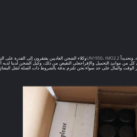
تنتمي منتجات الأيروسول إلى فئة البضائع الخطرة، وتحديداً UN1950، IMO2.2وكلاء الشحن ا
ر الوقت والمال على حد سواء.نحن نلتزم بدقة بالشروط ذات الصلة لنقل البضائع 