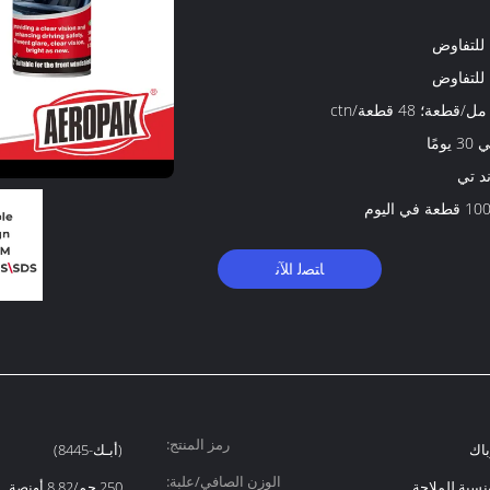
 للتفاوض
 للتفاوض
يومًا
د تي
 في اليوم
ﺎﺘﺼﻟ ﺍﻶﻧ
رمز المنتج:
باك
(أبـك-8445)
الوزن الصافي/علبة:
250 جم/8.82 أونصة