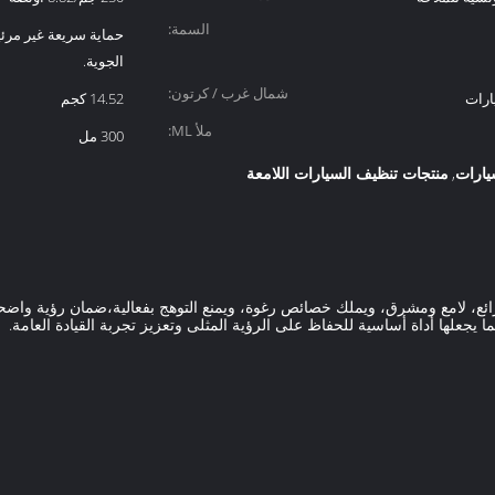
السمة:
حماية سريعة غير مرئي
الجوية.
شمال غرب / كرتون:
ارات
14.52 كجم
ملأ ML:
300 مل
يارات
منتجات تنظيف السيارات اللامعة
,
رائع، لامع ومشرق، ويملك خصائص رغوة، ويمنع التوهج بفعالية،ضمان رؤية واضحة 
 يجعلها أداة أساسية للحفاظ على الرؤية المثلى وتعزيز تجربة القيادة العامة.