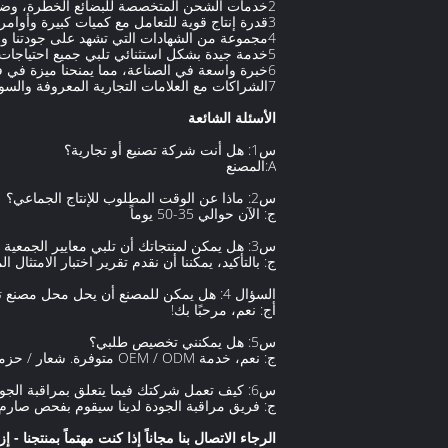
2خدمات الشحن المتخصصة للبضائع الخطرة، وضمان النقل الآمن والمتوافق.
3قدرة إنتاج قوية للتعامل مع كميات كبيرة وأوامر متنوعة.
4مجموعة من الشهادات التي تشهد على جودتنا والامتثال.
5خدمة جيدة بشكل استثنائي تلبي جميع احتياجات العملاء
6خبرة واسعة في الصناعة، مما يمنحنا ميزة في فهم وتلبية طلبات السوق.
7الشراكات مع العلامات التجارية المعروفة والسوق، والتي تعكس موثوقيتنا ومكانتنا في السوق.
الأسئلة الشائعة
س1: هل أنت شركة تصنيع أو تجارية؟
A:المصنع
س2: ماذا عن الوقت المطلوب للإنتاج الجماعي؟
ج: الآن حوالي 35-50 يوماً
س3: هل يمكن لمنتجاتك أن تلبي معايير الجمعية الوطنية؟
ج: بالتأكيد، يمكننا أن نقدم تقرير اختبار الامتثال ال
السؤال 4: هل يمكن للمصنع أن يحل محل مصنع تدقيق الفيديو عبر الإنترنت؟
أج: نعم، مرحبًا بك!
س5: هل يمكنني تخصيص طلبي؟
ج: نعم، خدمة OEM / ODM متوفرة. شعار / حزمة / اسم / لون بلووت مخصص. للتفاصيل، يرجى الاتصال برجال المبيعات.
س6: كيف تعمل شركتك فيما يتعلق بمراقبة الجودة؟
ج: فريق مراقبة الجودة لدينا سيقوم بفحص صارم
الرجاء الاتصال بنا مجاناً إذا كنت مهتماً بمنتجنا - إزالة ف