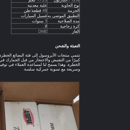
نوع الحاوية
علبة معدنية
الحزمة
48 قطعة/طن
التطبيق الموصى به
غسيل السيارات
مدة الصلاحية
3 سنوات
كرة زجاجية
لا..
الغاز
DME
التعبئة والشحن
الخطرة. وهذا يسمح لنا لمساعدة العملاء في توفي
وسريعة مع تسوية جمركية سلسة.