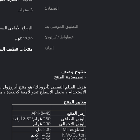
الضمان:
3 سنوات
التطبيق الموصى به:
الزجاج الأمامي للسي
غيغاواط / كرتون:
17.29 كجم
إبراز:
منتجات تنظيف الس
منتوج وصف
- نعم
مقدمة المنتج
مُزيل الفيلم النفطي (أيروباك) هو منتج أيروزول 
الاستخدام ، يجعل الأسطح تبدو لامعة كجديدة ، مما
معايير المنتج
رمز المنتج
APK-8445
الوزن الصافي
250 غرام/8.82 أوقية
الوزن الإجمالي
290 غرام
المملوءة ML
300 مل
N.W./Carton
14.52 كجم
G.W. / الكارتون
17.29 كجم