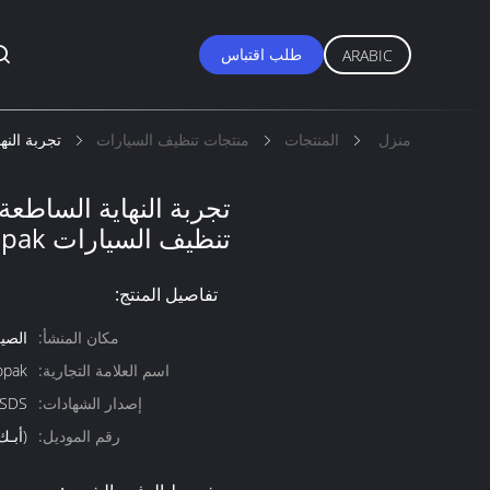
طلب اقتباس
ARABIC
منزل
المنتجات
منتجات تنظيف السيارات
تجربة النهاية
تجربة النهاية الساطعة
تنظيف السيارات Aeropak إزالة فيلم الزيت
تفاصيل المنتج:
مكان المنشأ:
الصي
اسم العلامة التجارية:
opak
إصدار الشهادات:
;SDS
رقم الموديل:
(أبـك-445