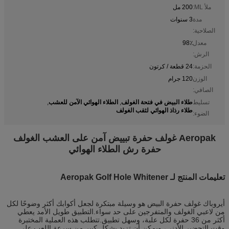
ملأ ML:
200 مل
مدة
3 سنوات
الصلاحية:
معدل
98٪
الرش:
الحزمة:
24 قطعة / كرتون
الوزن
120 جرام
الصافي:
طلاء البيض في فتحة الغولف
الطلاء الهوائي الآمن للعشب
تسليط
,
,
طلاء رذاذ الهوائي لثقب الغولف
الضوء:
Aeropak غولف حفرة تبييض آمن على العشب الغولف
حفرة رش الطلاء الهوائي
تعليمات المنتج لـ Aeropak Golf Hole Whitener
أيروباك غولف حفرة البيض هو وسيلة مبتكرة لجعل أكوابك أكثر وضوحًا لكل
من لاعبي الغولف والمتفرجين على حد سواء.التطبيق طويل الأمد يعطي
أكثر من 36 حفرة لكل علبة، وسهل تطبيق.تتطلب هذه العملية المختبرة
وقت التحضير الأدنى، ويمكن أن تزيد بشكل كبير من سرعة اللعب على