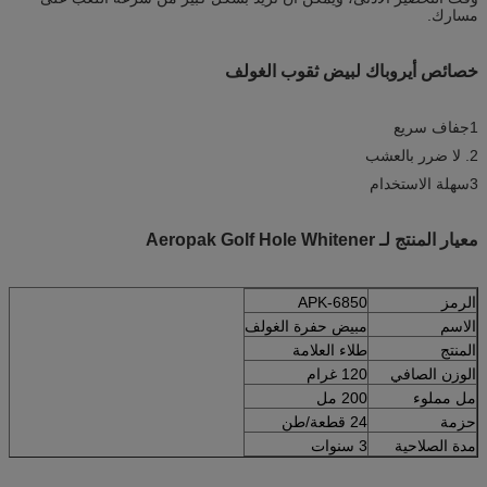
مسارك.
خصائص أيروباك لبيض ثقوب الغولف
1جفاف سريع
2. لا ضرر بالعشب
3سهلة الاستخدام
معيار المنتج لـ Aeropak Golf Hole Whitener
الرمز
APK-6850
الاسم
مبيض حفرة الغولف
المنتج
طلاء العلامة
الوزن الصافي
120 غرام
مل مملوء
200 مل
حزمة
24 قطعة/طن
مدة الصلاحية
3 سنوات