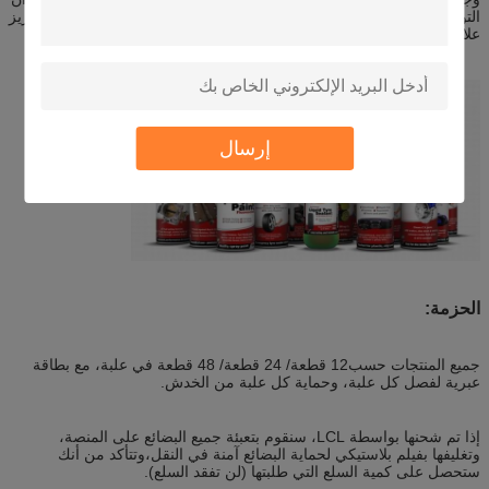
التوسع الدولي هو اهتمامنا الرئيسي، فإننا ندعو شركتك الموقرة بصدق لتعزيز
علامة AEROPAK الخاصة بنا في أسواقكمالرجاء الاتصال بنا.
إرسال
الحزمة:
جميع المنتجات حسب12 قطعة/ 24 قطعة/ 48 قطعة في علبة، مع بطاقة
عبرية لفصل كل علبة، وحماية كل علبة من الخدش.
إذا تم شحنها بواسطة LCL، سنقوم بتعبئة جميع البضائع على المنصة،
وتغليفها بفيلم بلاستيكي لحماية البضائع آمنة في النقل،وتتأكد من أنك
ستحصل على كمية السلع التي طلبتها (لن تفقد السلع).