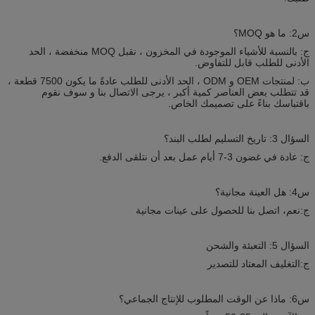
س2: ما هو MOQ؟
ج: بالنسبة للأشياء الموجودة في المخزون ، نقبل MOQ منخفضة ، الحد
الأدنى للطلب قابل للتفاوض.
ب: لمنتجات OEM و ODM ، الحد الأدنى للطلب عادةً ما يكون 7500 قطعة ،
قد تتطلب بعض العناصر كمية أكبر ، يرجى الاتصال بنا و سوف نقوم
باقتباسك بناءً على تصميمك الخاص.
السؤال 3: تاريخ التسليم لطلب البند؟
ج: عادة في غضون 3-7 أيام عمل بعد أن نتلقى الدفع.
س4: هل العينة مجانية؟
ج:نعم، اتصل بنا للحصول على عينات مجانية
السؤال 5: التعبئة والشحن
ج:التغليف المعتاد للتصدير
س6: ماذا عن الوقت المطلوب للإنتاج الجماعي؟