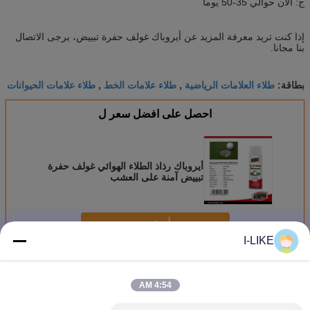
ج: الآن حوالي 35-50 يوماً
إذا كنت تريد معرفة المزيد عن أيروباك غولف حفرة تبييض، يرجى الاتصال
بنا مجانا.
طلاء العلامات الرياضية
طلاء علامات الخط
طلاء علامات الحيوانات
بطاقة:
,
,
احصل على افضل سعر ل
أيروباك رذاذ الطلاء الهوائي غولف حفرة
تبييض آمنة على العشب
استمر
I-LIKE
تعليم رذاذ الطلاء
أكثر
4:54 AM