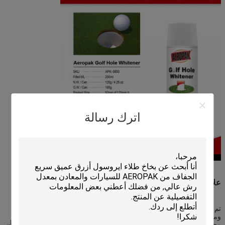
اترك رسالة
علامتنا التجارية
تم تقديم العلامة التجارية AEROPAK وقبلت جيدا في حوالي 68 بلدا
ومنطقة. أسواق التصدير لدينا تغطي بلدان في أمريكا الشمالية والجنوبية
وجنوب شرق آسيا والشرق الأوسط وجنوب أفريقيا،وكذلك في أوروباوبما أن