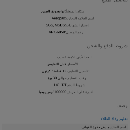
مكان المنشأ:
غوانغدونغ، الصين
اسم العلامة التجارية:
Aeropak
إصدار الشهادات:
SGS, MSDS
رقم الموديل:
APK-6850
شروط الدفع والشحن
الحد الأدنى لكمية:
عصيب
الأسعار:
قابل للتفاوض
تفاصيل التغليف:
12 قطعة / كرتون
وقت التسليم:
حوالي 30 يومًا
شروط الدفع:
L/C، T/T
القدرة على العرض:
100000 / يس يوميا
وصف
تعليم رذاذ الطلاء
اسم المنتج:
مبيض حفرة الغولف