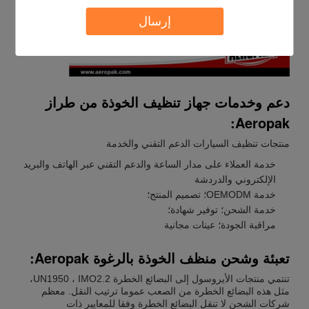
إرسال
دعم وخدمات جهاز تنظيف الخوذة من طراز
Aeropak:
منتجات تنظيف السيارات الدعم التقني والخدمة
خدمة العملاء على مدار الساعة والدعم التقني عبر الهاتف والبريد
الإلكتروني والدردشة
خدمة OEMODM؛ تصميم المنتج؛
خدمة الشحن؛ توفير شهادة؛
مراقبة الجودة؛ عينات مجانية
تعبئة وشحن منظف الخوذة بالرغوة Aeropak:
تنتمي منتجات الأيروسول إلى البضائع الخطرة UN1950 ، IMO2.2،
مثل هذه البضائع الخطرة من الصعب عموما ترتيب النقل. معظم
شركات الشحن لا تنقل البضائع الخطرة وفقا للمعايير ذات