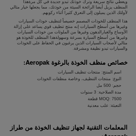
ويعطي نتائج سريعة وترك خوذتك تبدو جديدة في كل مرةهذا
المنظف يزيل أيضا الرائحة السيئة من خوذتك، مما يجعلها خيار مثالي
لأولئك الذين يميلون إلى التعرق كثيرا أثناء ركوبهم.
هذا المنظف للخوذات المصمم خصيصاً لتنظيف خوذات السيارات
وغيرها من أسطح السيارات إنه منتج تنظيف قوي يساعد على إزالة
الأوساخ والغبارالدهون وغيرها من الملوثات من خوذات السيارات
وغيرها من أسطح السيارة بسرعة وسهولةهذا المنظف للخوذة هو
مثالي لأصحاب السيارات الذين يرغبون في الحفاظ على الخوذات
والسيارات تبدو نظيفة ومشرقة.
خصائص منظف الخوذة بالرغوة Aeropak:
اسم المنتج: منتجات تنظيف السيارات
النوع: منتجات التنظيف، وخاصة منظفات الخوذات
حجم: 500 مل
مدة الصلاحية: 3 سنوات
MOQ: 7500 قطعة
التعبئة: علب معدنية
المعلمات التقنية لجهاز تنظيف الخوذة من طراز