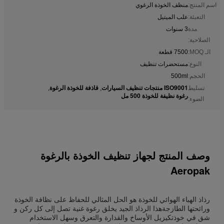
اسم المنتج:
منظف ​​الخوذة الرغوي
التعبئة:
علب الميتيل
مدة
3 سنوات
الصلاحية:
الـ MOQ:
7500 قطعة
النوع:
مستحضرات تنظيف
الحجم:
500ml
ISO9001 منتجات تنظيف السيارات
قاذفة للخوذة الرغوة
تسليط
,
,
رغوة نظيفة للخوذة 500 مل
الضوء:
وصف المنتج لجهاز تنظيف الخوذة بالرغوة
Aeropak
رذاذ الهباء الهوائي للخوذة هو الحل المثالي للحفاظ على نظافة الخوذة
ورائحتها الطازجةهذا الرذاذ الجيد يخلق رغوة غنية تصل إلى كل ركن و
شق في خوذتكيزيل الأوساخ والقذارة والتعرق وسهل الاستخدام