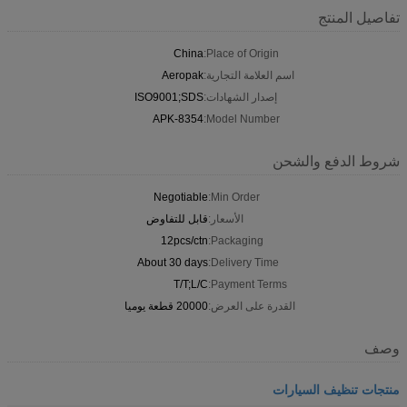
تفاصيل المنتج
China
Place of Origin:
اسم العلامة التجارية:
Aeropak
إصدار الشهادات:
ISO9001;SDS
APK-8354
Model Number:
شروط الدفع والشحن
Negotiable
Min Order:
الأسعار:
قابل للتفاوض
12pcs/ctn
Packaging:
About 30 days
Delivery Time:
T/T;L/C
Payment Terms:
القدرة على العرض:
20000 قطعة يوميا
وصف
منتجات تنظيف السيارات