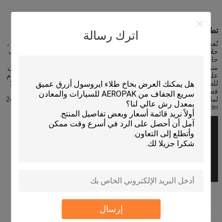
تطبيقات طلاء بخاخ الطلاء السفلي من Aeropak:
اترك رسالة
تُعد منتجات العناية بالسيارات من شركة Aeropak ، Underbody Sealant ،
حلاً عالي الجودة لحماية سيارتك من التآكل والتلف اليومي.هذا مانع التسرب
حاصل على شهادة ISO9001 و SDS ، ويتم إنتاجه وفقًا لأعلى المعايير.إنه
متوفر في زجاجات سعة 500 مل ، ويساعد طلاءه السفلي المطاطي المرن
على تقليل ضوضاء الطريق والحماية من شظايا الحجر والتآكل والتآكل العام
للطرق.مع حد أدنى للطلب قابل للتفاوض ، وقدرة توريد تصل إلى 100000
قطعة في اليوم ، يعد Underbody Sealant من Aeropak خيارًا ممتازًا
لمالكي السيارات الذين يبحثون عن حماية فائقة.كل عبوة تحتوي على 24pcs
/ ctn.
إرسال