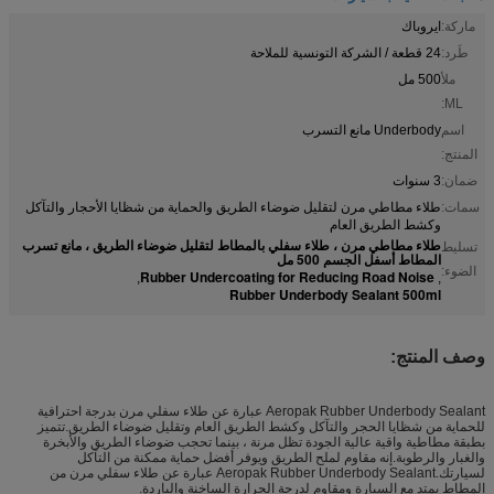
ماركة:
ايروباك
طَرد:
24 قطعة / الشركة التونسية للملاحة
ملأ
500 مل
ML:
اسم
Underbody مانع التسرب
المنتج:
ضمان:
3 سنوات
سمات:
طلاء مطاطي مرن لتقليل ضوضاء الطريق والحماية من شظايا الأحجار والتآكل
وكشط الطريق العام
طلاء مطاطي مرن ، طلاء سفلي بالمطاط لتقليل ضوضاء الطريق ، مانع تسرب
تسليط
المطاط أسفل الجسم 500 مل
الضوء:
Rubber Undercoating for Reducing Road Noise
,
,
Rubber Underbody Sealant 500ml
وصف المنتج:
Aeropak Rubber Underbody Sealant عبارة عن طلاء سفلي مرن بدرجة احترافية
للحماية من شظايا الحجر والتآكل وكشط الطريق العام وتقليل ضوضاء الطريق.تتميز
بطبقة مطاطية واقية عالية الجودة تظل مرنة ، بينما تحجب ضوضاء الطريق والأبخرة
والغبار والرطوبة.إنه مقاوم لملح الطريق ويوفر أفضل حماية ممكنة من التآكل
لسيارتك.Aeropak Rubber Underbody Sealant عبارة عن طلاء سفلي مرن من
المطاط يمتد مع السيارة ومقاوم لدرجة الحرارة الساخنة والباردة.