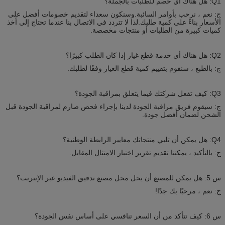
Q1: هل هناك أي خصم للطلبات بالجملة؟
ج: نعم ، نرحب بأوامر السائبة.وسنكون سعداء لتقديم خصومات أفضل على
الأسعار بناءً على كمية طلبك.لذا لا تتردد في الاتصال بنا عندما تحتاج إلى أخذ
كميات كبيرة من الطلبات أو منتجات مخصصة.
Q2: هل هناك أي خدمة قطع غيار إذا كان الطلب كبيرًا؟
ج: بالطبع ، سنقوم بتقييم كمية قطع الغيار وفقًا لطلبك.
Q3: كيف تفعل شركتك فيما يتعلق بمراقبة الجودة؟
ج: سيقوم فريق مراقبة الجودة لدينا بإجراء فحص صارم لمراقبة الجودة قبل
الشحن لضمان أفضل جودة.
Q4: هل يمكن أن تلبي منتجاتك معايير الرابطة الوطنية؟
ج: بالتأكيد ، يمكننا تقديم تقرير اختبار الامتثال المقابل.
س 5: هل يمكن للمصنع أن يحل محل مصنع تدقيق الفيديو عبر الإنترنت؟
ج: نعم ، مرحبًا بك جدًا!
س 6: كيف تتأكد من أن السعر تنافسي على أساس نفس الجودة؟