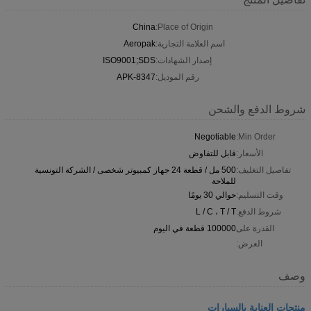
China
Place of Origin:
اسم العلامة التجارية:
Aeropak
إصدار الشهادات:
ISO9001;SDS
رقم الموديل:
APK-8347
شروط الدفع والشحن
Negotiable
Min Order:
الأسعار:
قابل للتفاوض
تفاصيل التغليف:
500 مل / قطعة 24 جهاز كمبيوتر شخصى / الشركة التونسية
للملاحة
وقت التسليم:
حوالي 30 يومًا
شروط الدفع:
L / C ، T / T
القدرة على
100000 قطعة في اليوم
العرض:
وصف
منتجات العناية بالسيارات