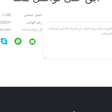
اتصل شخص:
I-LIKE
رقم الهاتف:
+8613824322829
ال WhatsApp:
+8613723455145