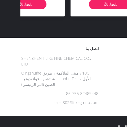
الرائحة، لإزالة رواسب الزيت والطين
ﺎﺘﺼﻟ ﺍﻶﻧ
والكربون
اتصل بنا
SHENZHEN I-LIKE FINE CHEMICAL CO.,
LTD
10C ، مبنى الملاكمة ، طريق Qingshuihe
الأول ، Luohu Dist. ، شنتشن ، قوانغدونغ ،
الصين (البر الرئيسي)
86-755-82489448
sales802@ilikegroup.com
لجوال