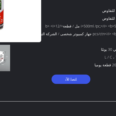
 للتفاوض
 للتفاوض
<i>500ml /pc;</i> <b>500 مل / قطعة</b> <i>12
pcs/ctn</i> <b>12 جهاز كمبيوتر شخصى / الشركة التونسية
يومًا
L / C ، 
 يوميا
ﺎﺘﺼﻟ ﺍﻶﻧ