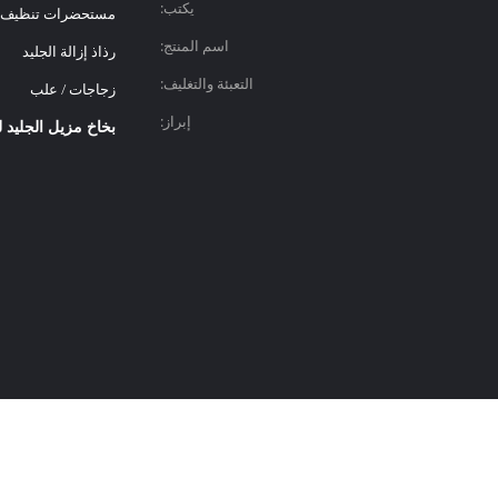
يكتب:
مستحضرات تنظيف
اسم المنتج:
رذاذ إزالة الجليد
التعبئة والتغليف:
زجاجات / علب
إبراز:
بخاخ مزيل الجليد للزج