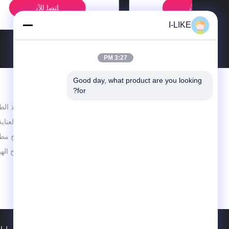
لمحركات السيارات
نظيفة الأسفلت
ﺎﺘﺼﻟ ﺍﻶﻧ
I-LIKE
3:27 PM
Good day, what product are you looking 
الاقسام
for?
تعليم رذاذ الط
شينزين إيليك فين كيميكال كو.
منتجات العناية
طلاء بخاخ مطا
دهان بخاخ الهب
ضبط ال