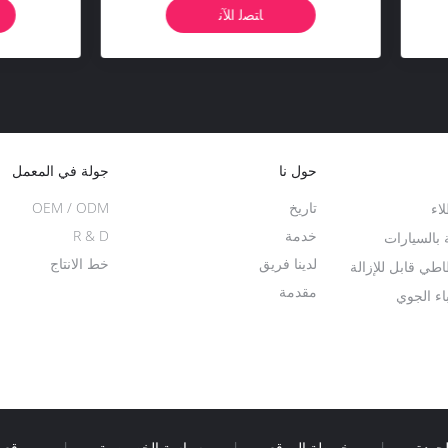
 3 سنة انتهاء الصلاحية
3 سنوات
ﺎﺘﺼﻟ ﺍﻶﻧ
ﺎﺘﺼﻟ ﺍﻶﻧ
حول نا
جولة في المعمل
تاريخ
OEM / ODM
لاء
خدمة
R & D
 بالسيارات
لدينا فريق
خط الانتاج
طي قابل للإزالة
مقدمة
اء الجوي
جودة
|
خريطة الموقع
|
سياسة الخصوصية
|
موقع ا