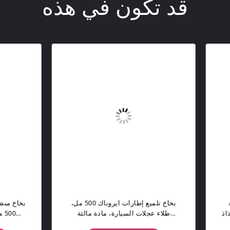
قد تكون في هذه
Aeropak 500ml زجاجة بلاستيكية
سيارات & إزالة الحشرات رذاذ
طلاء عجلات السيارة، مادة مال
ف سيارة الجسم & غسل خارجي
كيميائية سوداء لامعة، مانع للماء