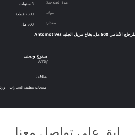
مدة الصلاحية:
3 سنوات
موك:
7500 قطعة
مقدار:
500 مل
اج الأمامي 500 مل
بخاخ مزيل الجليد Antomotives
,
منتوج وصف
Array
بطاقة:
منتجات تنظيف السيارات
ورذا
ابق على تواصل معنا