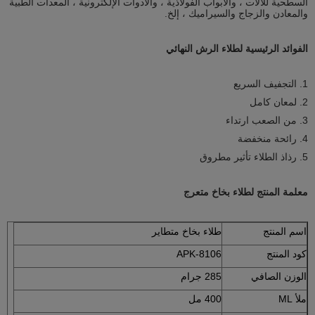
السطحية للآلات ، والأبواب الفولاذية ، والأدوات الإلكترونية ، المعدات الطبية
والمعادن والزجاج والسيراميك ، إلخ.
الفوائد الرئيسية لطلاء الرش النهائي
1. التجفيف السريع
2. لمعان كامل
3. من الصعب ارتداء
4. رائحة منخفضة
5. رذاذ الطلاء تأثير مطروق
معلمة المنتج لطلاء بخاخ متعرج
اسم المنتج
طلاء بخاخ متطاير
كود المنتج
APK-8106
الوزن الصافي
285 جرام
ملأ ML
400 مل