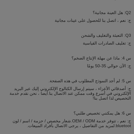
Q2: هل العينة مجانية؟
ج: نعم ، اتصل بنا للحصول على عينات مجانية
Q3: التعبئة والتغليف والشحن
ج: تغليف الصادرات القياسية
س 4: ماذا عن مهلة الإنتاج الضخم؟
ج: الآن حوالي 35-50 يومًا
س 5: لم أجد النموذج المطلوب في هذه الصفحة.
ج: أصدقائي الأعزاء ، سيتم إرسال الكتالوج الإلكتروني إليك عبر البريد
الإلكتروني في أسرع وقت ممكن عند الاتصال بنا.أيضا ، نحن نقدم خدمة
التخصيص.لذا اتصل بنا!
س 6: هل يمكنني تخصيص طلبي؟
ج: نعم ، تتوفر خدمة OEM / ODM.شعار مخصص / حزمة / اسم / لون
bluetoot.لمزيد من التفاصيل ، يرجى الاتصال بأفراد المبيعات.