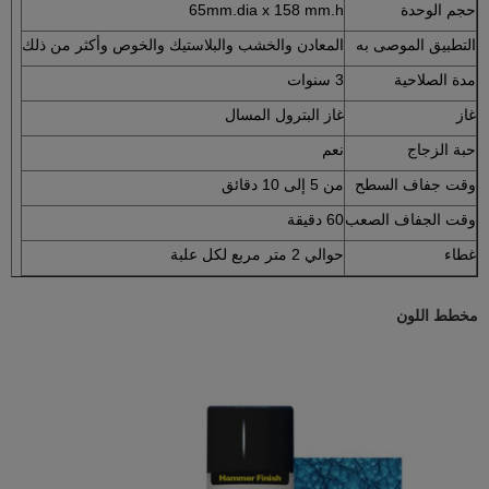
حجم الوحدة
65mm.dia x 158 mm.h
التطبيق الموصى به
المعادن والخشب والبلاستيك والخوص وأكثر من ذلك
مدة الصلاحية
3 سنوات
غاز
غاز البترول المسال
حبة الزجاج
نعم
وقت جفاف السطح
من 5 إلى 10 دقائق
وقت الجفاف الصعب
60 دقيقة
غطاء
حوالي 2 متر مربع لكل علبة
مخطط اللون