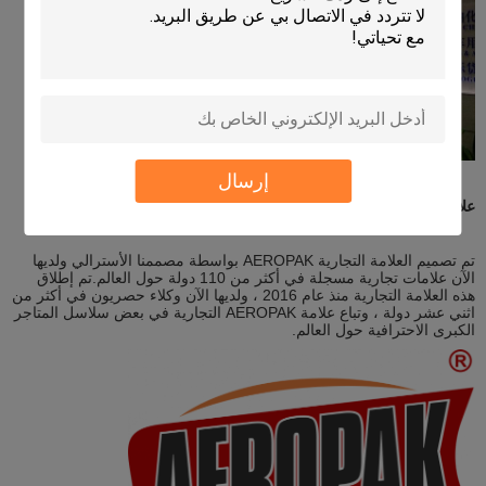
إرسال
علامتنا التجارية
تم تصميم العلامة التجارية AEROPAK بواسطة مصممنا الأسترالي ولديها
الآن علامات تجارية مسجلة في أكثر من 110 دولة حول العالم.تم إطلاق
هذه العلامة التجارية منذ عام 2016 ، ولديها الآن وكلاء حصريون في أكثر من
اثني عشر دولة ، وتباع علامة AEROPAK التجارية في بعض سلاسل المتاجر
الكبرى الاحترافية حول العالم.