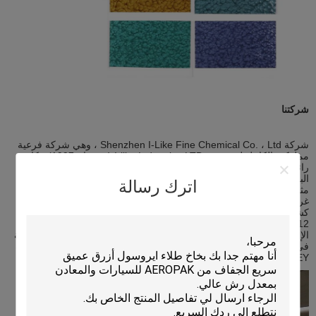
شركتنا
شركة Shenzhen I-Like Fine Chemical Co. ، Ltd ، وهي شركة فرعية
مملوكة بالكامل لمجموعة I-like Industries LTD (منذ عام 1997) ، كانت
رائدة في تصنيع وتسويق منتجات العناية بالسيارات والطلاء بالرش ورغوة
البولي يوريثان ومانعات التسرب المصنوعة من السيليكون وما إلى ذلك. -
اترك رسالة
مثل المدير العام إريك جونكن بينغ ، أسس تونغ شياو يون مع وو جون ،
غرفة التجارة الإلكترونية في Shenzhen في عام 2011. تم اختيار I-Like
كشركة رئيس ملزمة لغرفة التجارة الإلكترونية في Shenzhen في عام
2012. منذ عام 2013 ، لدينا كانت شركة الرئيس التنفيذي لغرفة التجارة
الإلكترونية في Shenzhen ، وهي الشركة الرائدة في أكثر من 600 شركة
في Shenzhen.نحن فخورون بكوننا عضوًا ذهبيًا في أكثر من 5 مواقع ويب
B2B: Alibaba ، Made-in-China ، TRADEKEY ، إلخ.