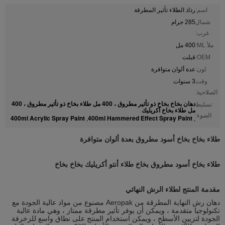
اسم:
رذاذ الطلاء تأثير المطرقة
شمال
285 جرام
غرب:
ملأ ML:
400 مل
OEM:
قبلت
لون:
عدة ألوان متوافرة
وقت
3 سنوات
الصلاحية:
دهان بخاخ بخاخ ذو تأثير مطروق ، 400 مل طلاء بخاخ ذو تأثير مطروق ، 400
تسليط
مل طلاء بخاخ أكريليك
الضوء:
400ml Acrylic Spray Paint
400ml Hammered Effect Spray Paint
,
,
طلاء بخاخ بخاخ أسود مطروق بعدة ألوان متوافرة
طلاء بخاخ أسود مطروق بخاخ طلاء أنتو أكريليك بخاخ بخاخ
مقدمة المنتج لطلاء الرش النهائي
دهان رش النهاية المطرقة من Aeropak مصنوع من مواد عالية الجودة مع
تكنولوجيا متقدمة ، ويمكن أن يوفر تأثير مطرقة ممتاز ، وهي مادة عالية
الجودة لتزيين الأسطح ، ويمكن استخدام المنتج على نطاق واسع للزخرفة