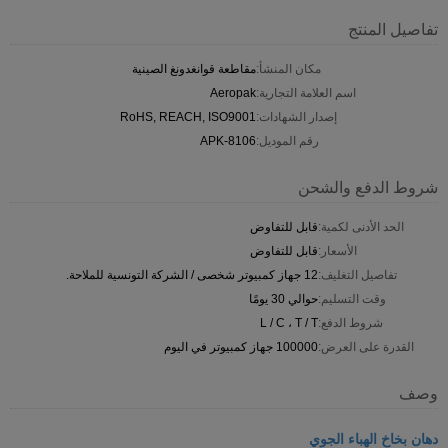
تفاصيل المنتج
مكان المنشأ:
مقاطعة قوانغدونغ الصينية
اسم العلامة التجارية:
Aeropak
إصدار الشهادات:
RoHS, REACH, ISO9001
رقم الموديل:
APK-8106
شروط الدفع والشحن
الحد الأدنى لكمية:
قابل للتفاوض
الأسعار:
قابل للتفاوض
تفاصيل التغليف:
12 جهاز كمبيوتر شخصى / الشركة التونسية للملاحة.
وقت التسليم:
حوالي 30 يومًا
شروط الدفع:
L / C ، T / T
القدرة على العرض:
100000 جهاز كمبيوتر في اليوم
وصف
دهان بخاخ الهباء الجوي