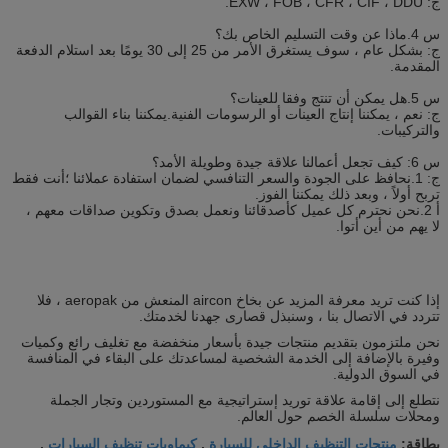
ج: EXW ، FOB ، CFR ، CIF ، DDU.
س 4.ماذا عن وقت التسليم الخاص بك؟
ج: بشكل عام ، سوف يستغرق الأمر من 25 إلى 30 يومًا بعد استلام الدفعة
المقدمة.
س 5.هل يمكن أن تنتج وفقا للعينات؟
ج: نعم ، يمكننا إنتاج العينات أو الرسومات الفنية.يمكننا بناء القوالب
والتركيبات.
س 6: كيف تجعل أعمالنا علاقة جيدة وطويلة الأمد؟
ج: 1.نحافظ على الجودة والسعر التنافسي لضمان استفادة عملائنا ؛أنت فقط
تربح أولاً ، وبعد ذلك يمكننا الفوز.
أ 2.نحن نحترم كل عميل كأصدقائنا ونعمل بصدق وتكوين صداقات معهم ،
لا يهم من أين أتوا.
إذا كنت تريد معرفة المزيد عن بخاخ aircon المنعش من aeropak ، فلا
تتردد في الاتصال بنا ، وسنبذل قصارى جهدنا لخدمتك.
نحن ملتزمون بتقديم منتجات جيدة بأسعار منخفضة مع تغليف رائع وكميات
وفيرة بالإضافة إلى الخدمة الشخصية لمساعدتك على البقاء في المنافسة
في السوق الدولية.
نتطلع إلى إقامة علاقة توريد إستراتيجية مع المستوردين وتجار الجملة
ومحلات سلسلة الخصم حول العالم.
منتجات التنظيف الداخلي للسيارة
كيماويات تنظيف السيارات
بطاقة:
,
,