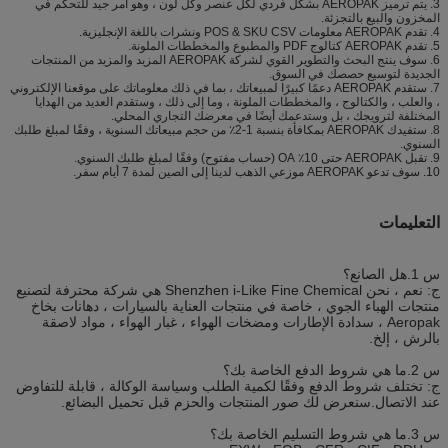
3. يتم ترميز AEROPAK بشكل فردي لكل عنصر وكل لون ، وهو أمر جيد للتحكم في
المخزون والبيع بالتجزئة.
4. تقدم AEROPAK معلومات POS & SKU CSV ونشرات باللغة الإنجليزية.
5. تقدم AEROPAK كتالوج PDF والمطبوع والمخططات الملونة.
6. سوف ينتج البحث والتطوير القوي لشركة AEROPAK المزيد والمزيد من المنتجات
الجديدة لتوسيع حصصك في السوق.
7. ستقدم AEROPAK دعمًا كبيرًا لمبيعاتك ، بما في ذلك معلوماتك على موقعنا الإلكتروني
، والعلب ، والكتالوج ، والمخططات الملونة ، وما إلى ذلك ، وستقدم العديد من الهدايا
المختلفة لترويجك ، بل وستدعمك أيضًا في معرضك التجاري المحلي.
8. ستفيدك AEROPAK بمكافأة بنسبة 1-2٪ من حجم مبيعاتك السنوية ، وفقًا لمبلغ طلبك
السنوي.
9. تقبل AEROPAK حتى 10٪ OA (حساب مفتوح) وفقًا لمبلغ طلبك السنوي.
10. سوف تدعو AEROPAK موزعي الذهب لدينا إلى الصين لمدة 7 أيام سفر.
التعليمات
س 1.هل الصانع؟
ج: نعم ، نحن Shenzhen i-Like Fine Chemical هي شركة محترفة لتصنيع
منتجات الهباء الجوي ، خاصة في منتجات العناية بالسيارات ، دهانات بخاخ
Aeropak ، سدادة الإطارات ومضخات الهواء ، غبار الهواء ، مواد لاصقة
بالرش ، إلخ.
س 2.ما هي شروط الدفع الخاصة بك؟
ج: تختلف شروط الدفع وفقًا لكمية الطلب وسياسة الوكالة ، قابلة للتفاوض
عند الاتصال.سنعرض لك صور المنتجات والحزم قبل تحميل البضائع.
س 3.ما هي شروط التسليم الخاصة بك؟