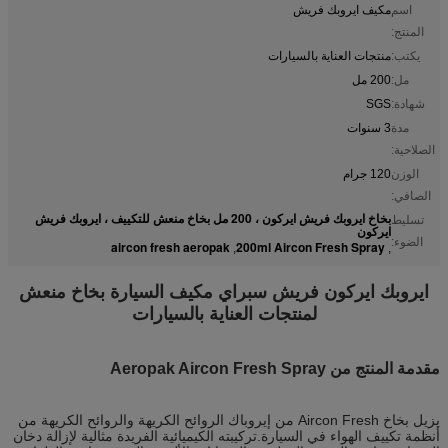
اسم
مكيف ايروبك فريش
المنتج:
يكتب:
منتجات العناية بالسيارات
مل:
200 مل
شهادة:
SGS
مدة
3 سنوات
الصلاحية:
الوزن
120 جرام
الصافي:
بخاخ ايروبك فريش ايركون ، 200 مل بخاخ منعش للتكييف ، ايروبك فريش
تسليط
ايركون
الضوء:
aircon fresh aeropak
200ml Aircon Fresh Spray
,
,
ايروبك ايركون فريش سبراي مكيف السيارة بخاخ منعش
لمنتجات العناية بالسيارات
مقدمة المنتج من Aeropak Aircon Fresh Spray
يزيل بخاخ Aircon Fresh من إيروباك الروائح الكريهة والروائح الكريهة من
أنظمة تكييف الهواء في السيارة.تركيبته الكيميائية الفريدة مثالية لإزالة دخان