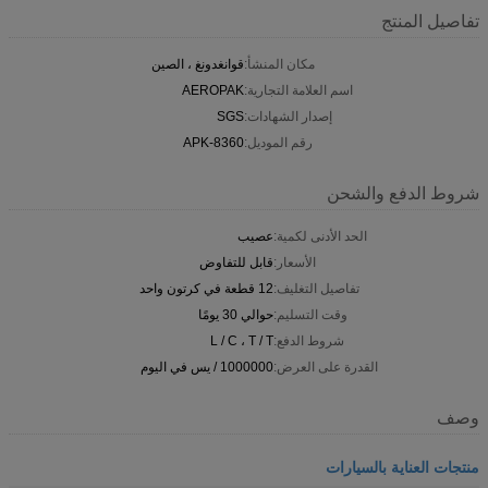
تفاصيل المنتج
مكان المنشأ:
قوانغدونغ ، الصين
اسم العلامة التجارية:
AEROPAK
إصدار الشهادات:
SGS
رقم الموديل:
APK-8360
شروط الدفع والشحن
الحد الأدنى لكمية:
عصيب
الأسعار:
قابل للتفاوض
تفاصيل التغليف:
12 قطعة في كرتون واحد
وقت التسليم:
حوالي 30 يومًا
شروط الدفع:
L / C ، T / T
القدرة على العرض:
1000000 / يس في اليوم
وصف
منتجات العناية بالسيارات