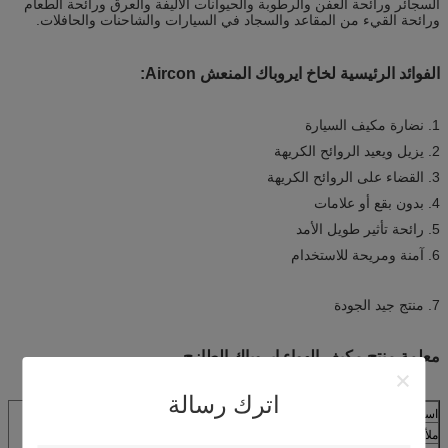
السجائر ورائحة العفن والرطوبة والحيوانات الأليفة والعرق ورائحة الطعام
ورائحة القيء من المقاعد والسجاد في السيارات والشاحنات والحافلات.
الفوائد الرئيسية لخاخ ايروباك المنعش Aircon:
1. نضارة مكيف السيارة
2. يزيل ويعيد الروائح الكريهة
3. القضاء على الروائح الكريهة
4. بدون بقع أو علامات
5. رائحة تأثير طويل الأمد
6. آمنة ومريحة للاستخدام
7. منتج جيد الجودة
معلمة منتج مكيف الهواء ايروباك الطازج
اترك رسالة
اسم المنتج
بخاخ ايروباك المنعش للتكييف
ملأ ML
200 مل