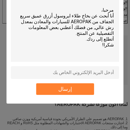
الوزن الصافي
120 جرام
الوزن الإجمالي
185 جرام
مدة الصلاحية
3 سنوات
عينة
متاح (أرسل لنا رسالة للحصول على عينات مجانية)
إرسال
لماذا أكون موزعًا لشركة AEROPAK؟
1. AEROPAK هو تصميم على الطراز الأمريكي بجودة قياسية أمريكية ووزن صافي.
2. اجتازت منتجات AEROPAK الاختبارات والشهادات المطلوبة مثل RoHS و REACH
وما إلى ذلك.