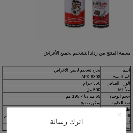
معلمة المنتج من رذاذ التشحيم لجميع الأغراض
اسم
بخاخ تشحيم لجميع الأغراض
كود المنتج
APK-8303
الوزن الصافي
350 جرام
ملأ ML
500 مل
حجم الوحدة
65 مم ديا × 195 مم
نوع الحاوية
يمكن صفيح
طرد
12 جهاز كمبيوتر شخصى / الشركة التونسية للملاحة
التطبيق الموصى
إزالة الشحوم والقطران واللثة والمواد اللاصقة من معظم
اترك رسالة
به
الأسطح
مدة الصلاحية
3 سنوات