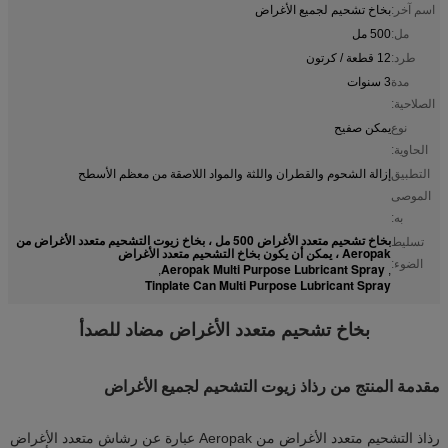
اسم آخر:
بخاخ تشحيم لجميع الأغراض
مل:
500 مل
طرد:
12 قطعة / كرتون
مدة
3 سنوات
الصلاحية:
نوع
يمكن صفيح
الحاوية:
التطبيق
إزالة الشحوم والقطران واللثة والمواد اللاصقة من معظم الأسطح
الموصى
به:
بخاخ تشحيم متعدد الأغراض 500 مل ، بخاخ زيوت التشحيم متعدد الأغراض من
تسليط
Aeropak ، يمكن أن يكون بخاخ التشحيم متعدد الأغراض
الضوء:
Aeropak Multi Purpose Lubricant Spray
,
,
Tinplate Can Multi Purpose Lubricant Spray
بخاخ تشحيم متعدد الأغراض مضاد للصدأ
مقدمة المنتج من رذاذ زيوت التشحيم لجميع الأغراض
رذاذ التشحيم متعدد الأغراض من Aeropak عبارة عن رشاش متعدد الأغراض