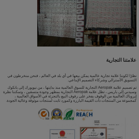
علامتنا التجارية
نظرًا لكوننا علامة تجارية عالمية يمكن بيعها في أي بلد في العالم ، فنحن منخرطون في
التسويق الأسترالي وشركاء التصميم الإبداعي.
تم تصميم علامة Aeropak التجارية للسوق العالمية منذ بدايتها ، من نيويورك إلى بانكوك
وسيدني إلى باريس ، تظل علامة Aeropak التجارية بمظهر وجودة متسقين ، وتمكننا نظرة
إيروباك العالمية من الوقوف بفخر على رفوف البيع بالتجزئة في الأسواق العالمية ،
كمجموعة من المنتجات ذات القيمة البارزة وكمورد ثابت لمنتجات موثوقة وعالية الجودة.