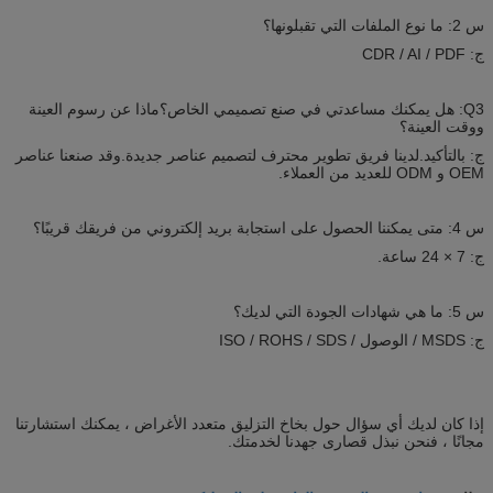
س 2: ما نوع الملفات التي تقبلونها؟
ج: CDR / AI / PDF
Q3: هل يمكنك مساعدتي في صنع تصميمي الخاص؟ماذا عن رسوم العينة
ووقت العينة؟
ج: بالتأكيد.لدينا فريق تطوير محترف لتصميم عناصر جديدة.وقد صنعنا عناصر
OEM و ODM للعديد من العملاء.
س 4: متى يمكننا الحصول على استجابة بريد إلكتروني من فريقك قريبًا؟
ج: 7 × 24 ساعة.
س 5: ما هي شهادات الجودة التي لديك؟
ج: MSDS / الوصول / ISO / ROHS / SDS
إذا كان لديك أي سؤال حول بخاخ التزليق متعدد الأغراض ، يمكنك استشارتنا
مجانًا ، فنحن نبذل قصارى جهدنا لخدمتك.