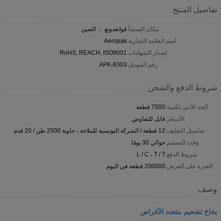
تفاصيل المنتج
مكان المنشأ:
قوانغدونغ ， الصين
اسم العلامة التجارية:
Aeropak
إصدار الشهادات:
RoHS, REACH, ISO9001
رقم الموديل:
APK-8303
شروط الدفع والشحن
الحد الأدنى لكمية:
7500 قطعة
الأسعار:
قابل للتفاوض
تفاصيل التغليف:
12 قطعة / الشركة التونسية للملاحة ، حاوية 2500 طن / 20 قدم
وقت التسليم:
حوالي 30 يومًا
شروط الدفع:
L / C ، T / T
القدرة على العرض:
200000 قطعة في اليوم
وصف
بخاخ تشحيم متعدد الأغراض