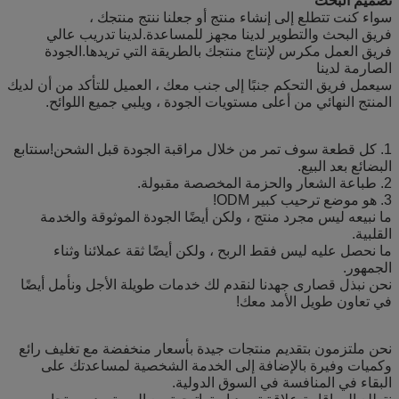
تصميم البحث
سواء كنت تتطلع إلى إنشاء منتج أو جعلنا ننتج منتجك ،
فريق البحث والتطوير لدينا مجهز للمساعدة.لدينا تدريب عالي
فريق العمل مكرس لإنتاج منتجك بالطريقة التي تريدها.الجودة
الصارمة لدينا
سيعمل فريق التحكم جنبًا إلى جنب معك ، العميل للتأكد من أن لديك
المنتج النهائي من أعلى مستويات الجودة ، ويلبي جميع اللوائح.
1. كل قطعة سوف تمر من خلال مراقبة الجودة قبل الشحن!سنتابع
البضائع بعد البيع.
2. طباعة الشعار والحزمة المخصصة مقبولة.
3. هو موضع ترحيب كبير ODM!
ما نبيعه ليس مجرد منتج ، ولكن أيضًا الجودة الموثوقة والخدمة
القلبية.
ما نحصل عليه ليس فقط الربح ، ولكن أيضًا ثقة عملائنا وثناء
الجمهور.
نحن نبذل قصارى جهدنا لنقدم لك خدمات طويلة الأجل ونأمل أيضًا
في تعاون طويل الأمد معك!
نحن ملتزمون بتقديم منتجات جيدة بأسعار منخفضة مع تغليف رائع
وكميات وفيرة بالإضافة إلى الخدمة الشخصية لمساعدتك على
البقاء في المنافسة في السوق الدولية.