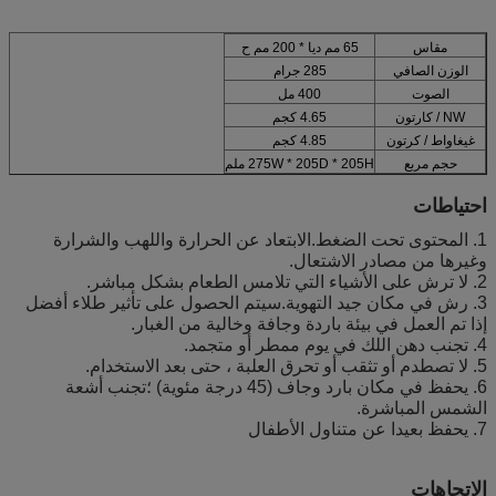
مقاس
65 مم ديا * 200 مم ح
الوزن الصافي
285 جرام
الصوت
400 مل
NW / كارتون
4.65 كجم
غيغاواط / كرتون
4.85 كجم
حجم مربع
275W * 205D * 205H ملم
احتياطات
1. المحتوى تحت الضغط.الابتعاد عن الحرارة واللهب والشرارة
وغيرها من مصادر الاشتعال.
2. لا ترش على الأشياء التي تلامس الطعام بشكل مباشر.
3. رش في مكان جيد التهوية.سيتم الحصول على تأثير طلاء أفضل
إذا تم العمل في بيئة باردة وجافة وخالية من الغبار.
4. تجنب دهن اللك في يوم ممطر أو متجمد.
5. لا تصطدم أو تثقب أو تحرق العلبة ، حتى بعد الاستخدام.
6. يحفظ في مكان بارد وجاف (45 درجة مئوية) ؛تجنب أشعة
الشمس المباشرة.
7. يحفظ بعيدا عن متناول الأطفال
الاتجاهات