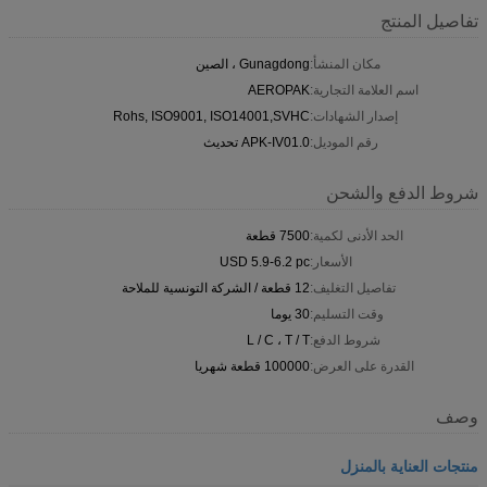
تفاصيل المنتج
مكان المنشأ:
Gunagdong ، الصين
اسم العلامة التجارية:
AEROPAK
إصدار الشهادات:
Rohs, ISO9001, ISO14001,SVHC
رقم الموديل:
APK-IV01.0 تحديث
شروط الدفع والشحن
الحد الأدنى لكمية:
7500 قطعة
الأسعار:
USD 5.9-6.2 pc
تفاصيل التغليف:
12 قطعة / الشركة التونسية للملاحة
وقت التسليم:
30 يوما
شروط الدفع:
L / C ، T / T
القدرة على العرض:
100000 قطعة شهريا
وصف
منتجات العناية بالمنزل