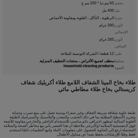
بحجم:
65 مم ديا * 200 مم ح
مل:
400 مل
ميزة:
الرطوبة ، التآكل ، القلوية ومقاومة الأحماض
الوزن
390 جرام
الإجمالي:
الوزن
285 جرام
الصافي:
طرد:
12 قطعة / الشركة التونسية للملاحة
منظف ​​لجميع الأغراض ، منتجات التنظيف المنزلية
تسليط
,
household cleaning products
الضوء:
طلاء بخاخ المينا الشفاف اللامع طلاء أكريليك شفاف
كريستالي بخاخ طلاء مطاطي مائي
طبقة علوية شفافة سريعة الجفاف وغير صفراء ومتينة تعمل على منع تسرب وحماية
وتعزيز الأسطح المطلية بما في ذلك الخشب والمعدن والبلاستيك والسيراميك.الطبقة
العلوية المثالية لمظهر احترافي دائم.مناسب للاستخدام الداخلي والخارجي.مقاومة للأشعة
فوق البنفسجية.السلامة اولا!يرجى ملاحظة أن هذا العنصر يأتي مع مخاطر الصحة والسلامة
المحتملة.ارجع إلى الحاوية للحصول على معلومات كاملة واتبع التعليمات دائمًا.استخدم
فقط وفقًا للإرشادات.يحفظ بعيدا عن متناول الأطفال.