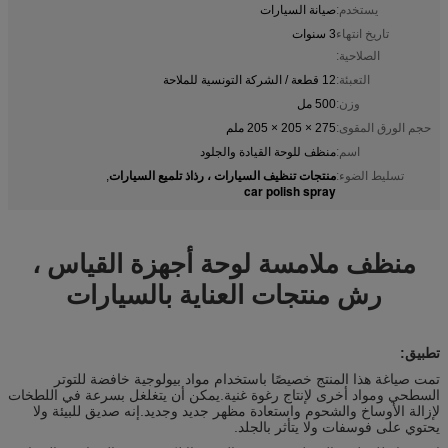
يستخدم:
صيانة السيارات
تاريخ انتهاء
3 سنوات
الصلاحية:
التعبئة:
12 قطعة / الشركة التونسية للملاحة
وزن:
500 مل
حجم الورق المقوى:
275 × 205 × 205 ملم
اسم:
منظف ​​للوحة القيادة والجلود
منتجات تنظيف السيارات ، رذاذ تلميع السيارات
تسليط الضوء:
,
car polish spray
منظف ​​ملامسة لوحة أجهزة القياس ،
رش منتجات العناية بالسيارات
تطبيق:
تمت صياغة هذا المنتج خصيصًا باستخدام مواد بيولوجية خافضة للتوتر
السطحي ومواد أخرى لإنتاج رغوة غنية.يمكن أن يتغلغل بسرعة في اللطخات
لإزالة الأوساخ والشحوم واستعادة مظهر جديد وجديد.إنه صديق للبيئة ولا
يحتوي على فوسفات ولا يتأثر بالجلد.