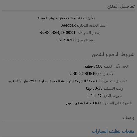
تفاصيل المنتج
مكان المنشأ:
مقاطعة قوانغدونغ الصينية
اسم العلامة التجارية:
Aeropak
إصدار الشهادات:
RoHS, SGS, ISO9001
رقم الموديل:
APK-8308
شروط الدفع والشحن
الحد الأدنى لكمية:
7500 قطعة
الأسعار:
USD 0.6~0.9/ Piece
تفاصيل التغليف:
12 قطعة / الشركة التونسية للملاحة ، حاوية 2500 طن / 20 قدم
وقت التسليم:
30-35 يومًا
شروط الدفع:
T / TL / C.
القدرة على العرض:
200000 قطعة في اليوم
وصف
منتجات تنظيف السيارات