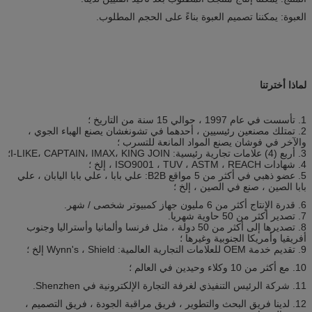
العبوة: يمكننا تصميم العبوة بناءً على الحجم المطلوب.
لماذا أخترتنا
1. تأسست في عام 1997 ، حوالي 15 سنة من التاريخ ؛
2. تمتلك مصنعين رئيسيين ، أحدهما في تشونغشان يصنع الهباء الجوي ،
والآخر في فوشان يصنع المواد المانعة للتسرب ؛
3. أربع (4) علامات تجارية رئيسية: I-LIKE، CAPTAIN، IMAX، KING JOIN؛
4. شهادات ISO9001 ، TUV ، ASTM ، REACH ، إلخ ؛
5. عضو ذهبي في أكثر من 5 مواقع B2B: علي بابا ، علي بابا اليابان ، علي
بابا الصين ، صنع في الصين ، إلخ ؛
6. قدرة الإنتاج أكثر من 6 مليون جهاز كمبيوتر شخصى / شهر.
7. تصدير أكثر من 50 حاوية شهريا.
8. تصديرها إلى أكثر من 50 دولة ، مثل فرنسا وألمانيا وأستراليا وجنوب
أفريقيا وأمريكا الجنوبية وغيرها ؛
9. تقديم خدمة OEM للعلامات التجارية العالمية: Wynn's ، Shield إلخ ؛
10. مع أكثر من 10 وكلاء وحيدين في العالم ؛
11. شركة الرئيس التنفيذي لغرفة التجارة الإلكترونية في Shenzhen.
12. لدينا فريق البحث والتطوير ، فريق مراقبة الجودة ، فريق التصميم ،