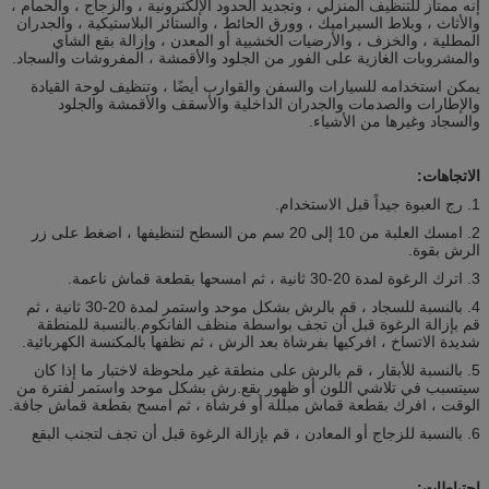
إنه ممتاز للتنظيف المنزلي ، وتجديد الحدود الإلكترونية ، والزجاج ، والحمام ،
والأثاث ، وبلاط السيراميك ، وورق الحائط ، والستائر البلاستيكية ، والجدران
المطلية ، والخزف ، والأرضيات الخشبية أو المعدن ، وإزالة بقع الشاي
والمشروبات الغازية على الفور من الجلود والأقمشة ، المفروشات والسجاد.
يمكن استخدامه للسيارات والسفن والقوارب أيضًا ، وتنظيف لوحة القيادة
والإطارات والصدمات والجدران الداخلية والأسقف والأقمشة والجلود
والسجاد وغيرها من الأشياء.
الاتجاهات:
1. رج العبوة جيداً قبل الاستخدام.
2. امسك العلبة من 10 إلى 20 سم من السطح لتنظيفها ، اضغط على زر
الرش بقوة.
3. اترك الرغوة لمدة 20-30 ثانية ، ثم امسحها بقطعة قماش ناعمة.
4. بالنسبة للسجاد ، قم بالرش بشكل موحد واستمر لمدة 20-30 ثانية ، ثم
قم بإزالة الرغوة قبل أن تجف بواسطة منظف الفانكوم.بالنسبة للمنطقة
شديدة الاتساخ ، افركيها بفرشاة بعد الرش ، ثم نظفها بالمكنسة الكهربائية.
5. بالنسبة للأبقار ، قم بالرش على منطقة غير ملحوظة لاختبار ما إذا كان
سيتسبب في تلاشي اللون أو ظهور بقع.رش بشكل موحد واستمر لفترة من
الوقت ، افرك بقطعة قماش مبللة أو فرشاة ، ثم امسح بقطعة قماش جافة.
6. بالنسبة للزجاج أو المعادن ، قم بإزالة الرغوة قبل أن تجف لتجنب البقع
احتياطات: