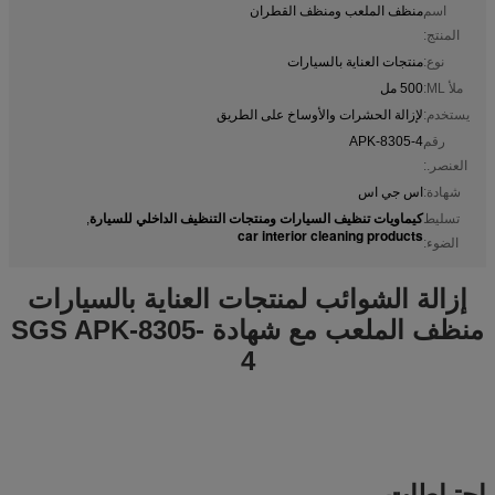
اسم
منظف ​​الملعب ومنظف القطران
المنتج:
نوع:
منتجات العناية بالسيارات
ملأ ML:
500 مل
يستخدم:
لإزالة الحشرات والأوساخ على الطريق
رقم
APK-8305-4
العنصر.:
شهادة:
اس جي اس
كيماويات تنظيف السيارات ومنتجات التنظيف الداخلي للسيارة
تسليط
,
car interior cleaning products
الضوء:
إزالة الشوائب لمنتجات العناية بالسيارات
منظف الملعب مع شهادة SGS APK-8305-
4
احتياطات