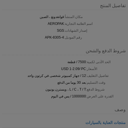
تفاصيل المنتج
مكان المنشأ:
قوانغدونغ ، الصين
اسم العلامة التجارية:
AEROPAK
إصدار الشهادات:
SGS
رقم الموديل:
APK-8305-4
شروط الدفع والشحن
الحد الأدنى لكمية:
7500 / قطعة
الأسعار:
USD 1-2.09/ PC
تفاصيل التغليف:
12 / جهاز كمبيوتر شخصى في كرتون واحد
وقت التسليم:
بعد 30 يوما من الدفع
شروط الدفع:
L / C ، T / T ، ويسترن يونيون
القدرة على العرض:
1000000 / يس في اليوم
وصف
منتجات العناية بالسيارات