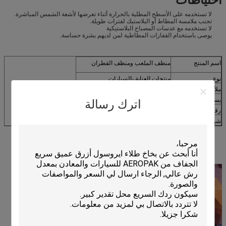
لا تستخدمه على الأسطح المطلية بالحرارة أثناء تعرضها لأشعة الشمس المباشرة.
تجنب ملامسة المطاط أو البلاستيك لفترات طويلة.
لا تستخدمه مع عدسات المصباح البلاستيكية
يوصى باستخدام القفازات المطاطية لمن لديهم بشرة حساسة.
اسم المنتج
منظف ​​الملعب ومنظف القطران
نوع
منتجات العناية بالسيارات
ملأ ML
500 مل
يستخدم
لإزالة الحشرات والأوساخ على الطريق
اترك رسالة
رقم الصنف.
APK-8305-4
شهادة
اس جي اس