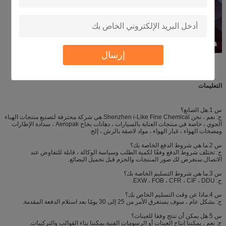
إرسال
التعليمات
س 1.هل الصانع؟
ج: نعم ، نحن Shenzhen i-Like Fine Chemical هي شركة محترفة لتصنيع منتجات الهباء
الجوي ، خاصة في منتجات العناية بالسيارات ، دهانات بخاخ Aeropak ، سدادة الإطارات
ومضخات الهواء ، غبار الهواء ، مواد لاصقة بالرش ، إلخ.
س 2.ما هي شروط الدفع الخاصة بك؟
ج: تختلف شروط الدفع وفقًا لكمية الطلب وسياسة الوكالة ، قابلة للتفاوض عند
الاتصال.سنعرض لك صور المنتجات والحزم قبل تحميل البضائع.
س 3.ما هي شروط التسليم الخاصة بك؟
ج: EXW ، FOB ، CFR ، CIF ، DDU.
س 4.ماذا عن وقت التسليم الخاص بك؟
ج: بشكل عام ، سوف يستغرق الأمر من 25 إلى 30 يومًا بعد استلام الدفعة المقدمة.
س 5.هل يمكن أن تنتج وفقا للعينات؟
ج: نعم ، يمكننا إنتاج العينات أو الرسومات الفنية.يمكننا بناء القوالب والتركيبات.