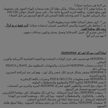
س 6.ما هي سياسة عينتك؟
ج: يمكننا توفير 2-3 عينات مجانًا ، ولكن نظرًا لأن هذه منتجات الهباء الجوي بغاز مضغوط ،
فهي سلع خطرة ، وتكلفة البريد السريع عالية جدًا ، على سبيل المثال حوالي 100-200
دولار أمريكي لطرود 2 كجم.وتحتاج تكلفة الشحن إلى الدفع المسبق من قبل العملاء.
س 7: كيف تجعل أعمالنا علاقة جيدة وطويلة الأمد؟
ج: 1.نحافظ على الجودة والسعر التنافسي لضمان استفادة عملائنا ؛
أنت فقط تربح أولاً ،
وبعد ذلك يمكننا الفوز.
أ 2.نحن نحترم كل عميل كأصدقائنا ونعمل بصدق وتكوين صداقات معهم ،
لا يهم من أين أتوا.
لماذا أكون موزعًا لشركة AEROPAK؟
1.AEROPAK هو تصميم على غرار الولايات المتحدة مع الجودة القياسية الأمريكية والوزن
الصافي.
2- اجتازت منتجات AEROPAK الاختبارات والشهادات المطلوبة مثل RoHS و REACH
وما إلى ذلك.
3.AEROPAK مشفر بشكل فردي لكل عنصر وكل لون ، وهو أمر جيد لمراقبة المخزون
والبيع بالتجزئة.
4.AEROPAK تقدم معلومات POS & SKU CSV ونشرات باللغة الإنجليزية.
5.تقدم AEROPAK كتالوج PDF والمطبوع والمخططات الملونة.
6- سوف ينتج البحث والتطوير القوي لشركة AEROPAK المزيد والمزيد من المنتجات
الجديدة لتوسيع حصصك في السوق.
7- ستقدم AEROPAK دعمًا كبيرًا لمبيعاتك ، بما في ذلك معلوماتك على موقعنا الإلكتروني
، والعلب ، والكتالوج ، والمخططات الملونة ، وما إلى ذلك ، وستقدم العديد من الهدايا
المختلفة لترويجك ، بل وستدعمك أيضًا في معرضك التجاري المحلي.
8- ستفيدك AEROPAK بمكافأة بنسبة 1-2٪ من حجم مبيعاتك السنوية ، وفقًا لمبلغ طلبك
السنوي.