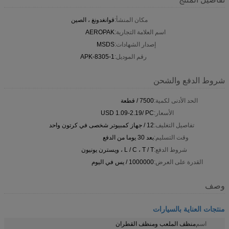
مكان المنشأ:
قوانغدونغ ، الصين
اسم العلامة التجارية:
AEROPAK
إصدار الشهادات:
MSDS
رقم الموديل:
APK-8305-1
شروط الدفع والشحن
الحد الأدنى لكمية:
7500 / قطعة
الأسعار:
USD 1.09-2.19/ PC
تفاصيل التغليف:
12 / جهاز كمبيوتر شخصى في كرتون واحد
وقت التسليم:
بعد 30 يوما من الدفع
شروط الدفع:
L / C ، T / T ، ويسترن يونيون
القدرة على العرض:
1000000 / يس في اليوم
وصف
منتجات العناية بالسيارات
اسم
منظف ​​الملعب ومنظف القطران