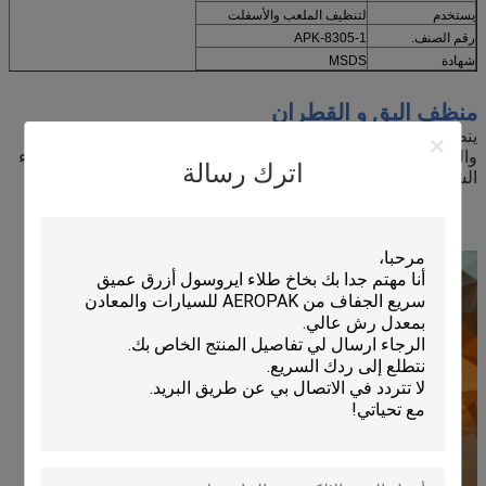
يستخدم
لتنظيف الملعب والأسفلت
رقم الصنف.
APK-8305-1
شهادة
MSDS
منظف ​​البق و القطران
ينظف منظف الحشرات والقطران من إيروباك بفاعلية الميل
والشحوم والبقع الموجودة على المعادن والعجلات وتشطيبات طلاء
اترك رسالة
السيارات دون الإضرار بالطلاء أو الزجاج.