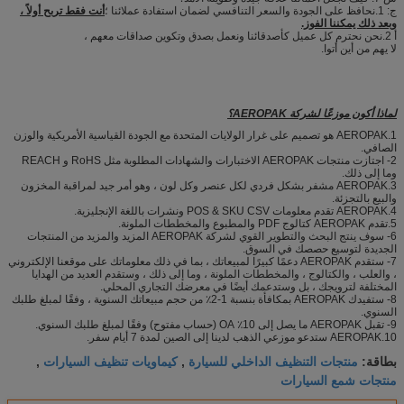
ج: 1.نحافظ على الجودة والسعر التنافسي لضمان استفادة عملائنا ؛
أنت فقط تربح أولاً ،
وبعد ذلك يمكننا الفوز.
أ 2.نحن نحترم كل عميل كأصدقائنا ونعمل بصدق وتكوين صداقات معهم ،
لا يهم من أين أتوا.
لماذا أكون موزعًا لشركة AEROPAK؟
1.AEROPAK هو تصميم على غرار الولايات المتحدة مع الجودة القياسية الأمريكية والوزن
الصافي.
2- اجتازت منتجات AEROPAK الاختبارات والشهادات المطلوبة مثل RoHS و REACH
وما إلى ذلك.
3.AEROPAK مشفر بشكل فردي لكل عنصر وكل لون ، وهو أمر جيد لمراقبة المخزون
والبيع بالتجزئة.
4.AEROPAK تقدم معلومات POS & SKU CSV ونشرات باللغة الإنجليزية.
5.تقدم AEROPAK كتالوج PDF والمطبوع والمخططات الملونة.
6- سوف ينتج البحث والتطوير القوي لشركة AEROPAK المزيد والمزيد من المنتجات
الجديدة لتوسيع حصصك في السوق.
7- ستقدم AEROPAK دعمًا كبيرًا لمبيعاتك ، بما في ذلك معلوماتك على موقعنا الإلكتروني
، والعلب ، والكتالوج ، والمخططات الملونة ، وما إلى ذلك ، وستقدم العديد من الهدايا
المختلفة لترويجك ، بل وستدعمك أيضًا في معرضك التجاري المحلي.
8- ستفيدك AEROPAK بمكافأة بنسبة 1-2٪ من حجم مبيعاتك السنوية ، وفقًا لمبلغ طلبك
السنوي.
9- تقبل AEROPAK ما يصل إلى 10٪ OA (حساب مفتوح) وفقًا لمبلغ طلبك السنوي.
10.AEROPAK ستدعو موزعي الذهب لدينا إلى الصين لمدة 7 أيام سفر.
منتجات التنظيف الداخلي للسيارة
كيماويات تنظيف السيارات
بطاقة:
,
,
منتجات شمع السيارات