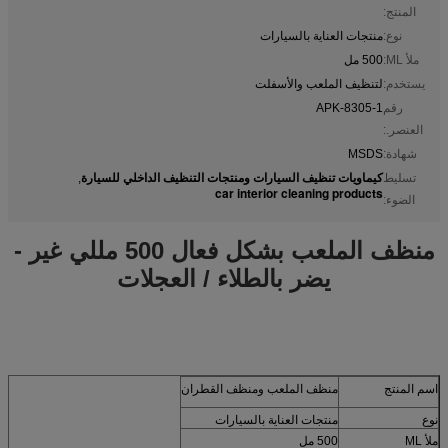
المنتج:
نوع:
منتجات العناية بالسيارات
ملأ ML:
500 مل
يستخدم:
لتنظيف الملعب والأسفلت
رقم
APK-8305-1
العنصر.:
شهادة:
MSDS
كيماويات تنظيف السيارات ومنتجات التنظيف الداخلي للسيارة
تسليط
,
car interior cleaning products
الضوء:
منظف ​​الملعب بشكل فعال 500 مللي غير -
يضر بالطلاء / العجلات
اسم المنتج
منظف ​​الملعب ومنظف القطران
نوع
منتجات العناية بالسيارات
ملأ ML
500 مل