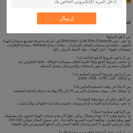
إرسال
التعليمات
س 1.هل الصانع؟
ج: نعم ، نحن Shenzhen i-Like Fine Chemical هي شركة محترفة لتصنيع منتجات الهباء
الجوي ، خاصة في منتجات العناية بالسيارات ، دهانات بخاخ Aeropak ، سدادة الإطارات
ومضخات الهواء ، غبار الهواء ، مواد لاصقة بالرش ، إلخ.
س 2.ما هي شروط الدفع الخاصة بك؟
ج: تختلف شروط الدفع وفقًا لكمية الطلب وسياسة الوكالة ، قابلة للتفاوض عند
الاتصال.سنعرض لك صور المنتجات والحزم قبل تحميل البضائع.
س 3.ما هي شروط التسليم الخاصة بك؟
ج: EXW ، FOB ، CFR ، CIF ، DDU.
س 4.ماذا عن وقت التسليم الخاص بك؟
ج: بشكل عام ، سوف يستغرق الأمر من 25 إلى 30 يومًا بعد استلام الدفعة المقدمة.
س 5.هل يمكن أن تنتج وفقا للعينات؟
ج: نعم ، يمكننا إنتاج العينات أو الرسومات الفنية.يمكننا بناء القوالب والتركيبات.
س 6.ما هي سياسة عينتك؟
ج: يمكننا توفير 2-3 عينات مجانًا ، ولكن نظرًا لأن هذه منتجات الهباء الجوي بغاز مضغوط ،
فهي سلع خطرة ، وتكلفة البريد السريع عالية جدًا ، على سبيل المثال حوالي 100-200
دولار أمريكي لطرود 2 كجم.وتحتاج تكلفة الشحن إلى الدفع المسبق من قبل العملاء.
س 7: كيف تجعل أعمالنا علاقة جيدة وطويلة الأمد؟