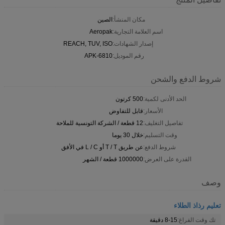
مكان المنشأ:
الصين
اسم العلامة التجارية:
Aeropak
إصدار الشهادات:
REACH, TUV, ISO
رقم الموديل:
APK-6810
شروط الدفع والشحن
الحد الأدنى لكمية:
500 كرتون
الأسعار:
قابل للتفاوض
تفاصيل التغليف:
12 قطعة / الشركة التونسية للملاحة
وقت التسليم:
خلال 30 يوما
شروط الدفع:
عن طريق T / T أو L / C في الأفق
القدرة على العرض:
1000000 قطعة / الشهر
وصف
تعليم رذاذ الطلاء
تك وقت الفراغ:
8-15 دقيقة