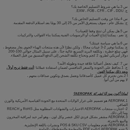
س 3.ما هي شروط التسليم الخاصة بك؟
ج: EXW ، FOB ، CFR ، CIF ، DDU.
س 4.ماذا عن وقت التسليم الخاص بك؟
ج: بشكل عام ، سوف يستغرق الأمر من 25 إلى 30 يومًا بعد استلام الدفعة المقدمة.
س 5.هل يمكن أن تنتج وفقا للعينات؟
ج: نعم ، يمكننا إنتاج العينات أو الرسومات الفنية.يمكننا بناء القوالب والتركيبات.
س 6.ما هي سياسة عينتك؟
ج: يمكننا توفير 2-3 عينات مجانًا ، ولكن نظرًا لأن هذه منتجات الهباء الجوي بغاز مضغوط ،
فهي سلع خطرة ، وتكلفة البريد السريع عالية جدًا ، على سبيل المثال حوالي 100-200
دولار أمريكي لطرود 2 كجم.وتحتاج تكلفة الشحن إلى الدفع المسبق من قبل العملاء.
س 7: كيف تجعل أعمالنا علاقة جيدة وطويلة الأمد؟
ج: 1.نحافظ على الجودة والسعر التنافسي لضمان استفادة عملائنا ؛
أنت فقط تربح أولاً ،
وبعد ذلك يمكننا الفوز.
أ 2.نحن نحترم كل عميل كأصدقائنا ونعمل بصدق وتكوين صداقات معهم ،
لا يهم من أين أتوا.
لماذا أكون موزعًا لشركة AEROPAK؟
1.AEROPAK هو تصميم على غرار الولايات المتحدة مع الجودة القياسية الأمريكية والوزن
الصافي.
2- اجتازت منتجات AEROPAK الاختبارات والشهادات المطلوبة مثل RoHS و REACH
وما إلى ذلك.
3.AEROPAK مشفر بشكل فردي لكل عنصر وكل لون ، وهو أمر جيد لمراقبة المخزون
والبيع بالتجزئة.
4.AEROPAK تقدم معلومات POS & SKU CSV ونشرات باللغة الإنجليزية.
5.تقدم AEROPAK كتالوج PDF والمطبوع والمخططات الملونة.