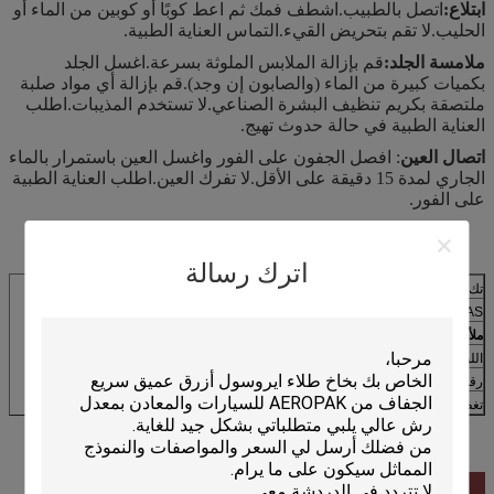
ابتلاع:
اتصل بالطبيب.اشطف فمك ثم اعط كوبًا أو كوبين من الماء أو
الحليب.لا تقم بتحريض القيء.التماس العناية الطبية.
ملامسة الجلد:
قم بإزالة الملابس الملوثة بسرعة.اغسل الجلد
بكميات كبيرة من الماء (والصابون إن وجد).قم بإزالة أي مواد صلبة
ملتصقة بكريم تنظيف البشرة الصناعي.لا تستخدم المذيبات.اطلب
العناية الطبية في حالة حدوث تهيج.
اتصال العين
: افصل الجفون على الفور واغسل العين باستمرار بالماء
الجاري لمدة 15 دقيقة على الأقل.لا تفرك العين.اطلب العناية الطبية
على الفور.
اترك رسالة
تك وقت الفراغ
8-15 دقيقة
CAS رقم.
خليط
ملأ ML
500 مل
اللون
إكسيالي الأحمر
رقم الصنف.
APK-6821-10
تغطية
حوالي 2 متر مربع / علبة