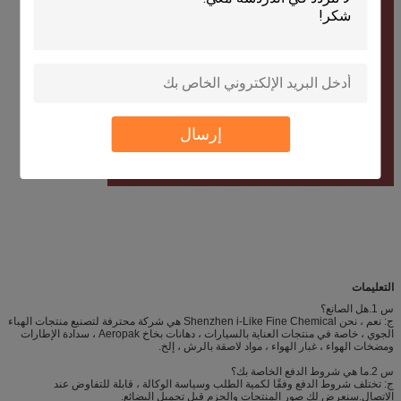
إرسال
التعليمات
س 1.هل الصانع؟
ج: نعم ، نحن Shenzhen i-Like Fine Chemical هي شركة محترفة لتصنيع منتجات الهباء
الجوي ، خاصة في منتجات العناية بالسيارات ، دهانات بخاخ Aeropak ، سدادة الإطارات
ومضخات الهواء ، غبار الهواء ، مواد لاصقة بالرش ، إلخ.
س 2.ما هي شروط الدفع الخاصة بك؟
ج: تختلف شروط الدفع وفقًا لكمية الطلب وسياسة الوكالة ، قابلة للتفاوض عند
الاتصال.سنعرض لك صور المنتجات والحزم قبل تحميل البضائع.