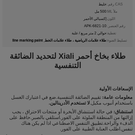
CAS رقم.:
خليط
ملأ ML:
500 مل
اللون:
إكسيالي الأحمر
رقم العنصر.:
APK-6821-10
تغطية:
حوالي 2 متر مربع / علبة
طلاء علامات الرياضية ، طلاء علامات الخط
line marking paint
تسليط الضوء:
,
طلاء بخاخ أحمر Xiali لتحديد الضائقة
التنفسية
الإسعافات الأولية
معلومات عامة:
تقييم الضائقة التنفسية.ضع في اعتبارك الغسل
باستخدام أنبوب مكبل.
لا تستخدم الأدرينالين.
استنشاق:
في حالة استنشاق الأبخرة أو منتجات الاحتراق ، يجب
إزالتها من المنطقة الملوثة على الفور.استلقي بالصبر.حافظ على
الدفء والراحة.تطبيق التنفس الاصطناعي اذا لم يكن هناك
تنفس.اطلب العناية الطبية على الفور.