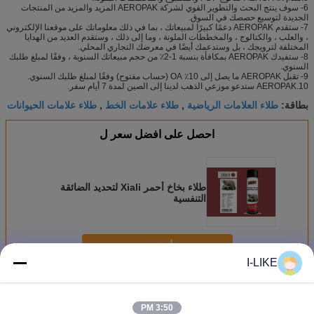
6- سوف ينتج البحث والتطوير القوي لشركة AEROPAK المزيد والمزيد من المنتجات
الجديدة لتوسيع حصصك في السوق.
7- ستقدم AEROPAK دعمًا كبيرًا لمبيعاتك ، بما في ذلك معلوماتك على موقعنا الإلكتروني
، والعلب ، والكتالوج ، والمخططات الملونة ، وما إلى ذلك ، وستقدم العديد من الهدايا
المختلفة لترويجك ، بل وستدعمك أيضًا في معرضك التجاري المحلي.
8- ستفيدك AEROPAK بمكافأة بنسبة 1-2٪ من حجم مبيعاتك السنوية ، وفقًا لمبلغ طلبك
السنوي.
9- تقبل AEROPAK ما يصل إلى 10٪ OA (حساب مفتوح) وفقًا لمبلغ طلبك السنوي.
10.AEROPAK ستدعو موزعي الذهب لدينا إلى الصين لمدة 7 أيام سفر.
طلاء العلامات الرياضية
طلاء علامات الخط
طلاء علامات الحيوانات
بطاقة:
,
,
احصل على افضل سعر ل
طلاء بخاخ أحمر Xiali لتحديد الضائقة
التنفسية
استمر
I-LIKE
تعليم رذاذ الطلاء
أكثر
3:50 PM