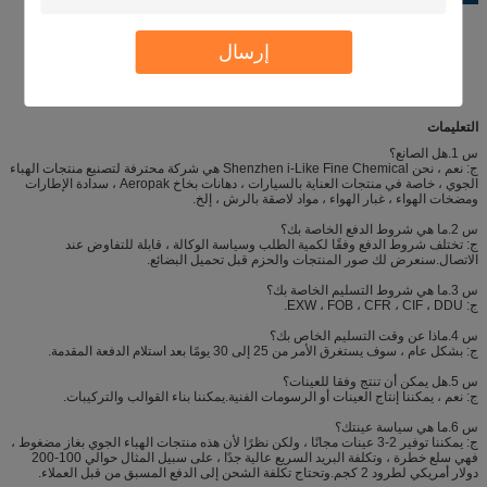
إرسال
التعليمات
س 1.هل الصانع؟
ج: نعم ، نحن Shenzhen i-Like Fine Chemical هي شركة محترفة لتصنيع منتجات الهباء
الجوي ، خاصة في منتجات العناية بالسيارات ، دهانات بخاخ Aeropak ، سدادة الإطارات
ومضخات الهواء ، غبار الهواء ، مواد لاصقة بالرش ، إلخ.
س 2.ما هي شروط الدفع الخاصة بك؟
ج: تختلف شروط الدفع وفقًا لكمية الطلب وسياسة الوكالة ، قابلة للتفاوض عند
الاتصال.سنعرض لك صور المنتجات والحزم قبل تحميل البضائع.
س 3.ما هي شروط التسليم الخاصة بك؟
ج: EXW ، FOB ، CFR ، CIF ، DDU.
س 4.ماذا عن وقت التسليم الخاص بك؟
ج: بشكل عام ، سوف يستغرق الأمر من 25 إلى 30 يومًا بعد استلام الدفعة المقدمة.
س 5.هل يمكن أن تنتج وفقا للعينات؟
ج: نعم ، يمكننا إنتاج العينات أو الرسومات الفنية.يمكننا بناء القوالب والتركيبات.
س 6.ما هي سياسة عينتك؟
ج: يمكننا توفير 2-3 عينات مجانًا ، ولكن نظرًا لأن هذه منتجات الهباء الجوي بغاز مضغوط ،
فهي سلع خطرة ، وتكلفة البريد السريع عالية جدًا ، على سبيل المثال حوالي 100-200
دولار أمريكي لطرود 2 كجم.وتحتاج تكلفة الشحن إلى الدفع المسبق من قبل العملاء.