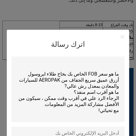
والأخضر والبنفسجي وما إلى ذلك.
تك وقت الفراغ
8-15 دقيقة
CAS رقم.
خليط
ملأ ML
500 مل
اترك رسالة
اللون
أزرق فوتيان
رقم الصنف.
APK-6821-2
يمكن الحجم
65 (قطر) * 158 (ارتفاع) ملم