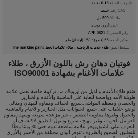
تك وقت الفراغ:
8-15 دقيقة
CAS رقم.:
خليط
ملأ ML:
500 مل
اللون:
أزرق فوتيان
رقم العنصر.:
APK-6821-2
يمكن الحجم:
65 (قطر) * 158 (ارتفاع) ملم
طلاء علامات الرياضية ، طلاء علامات الخط
line marking paint
تسليط الضوء:
,
فوتيان دهان رش باللون الأزرق ، طلاء
علامات الأغنام بشهادة ISO90001
صُنع طلاء الأغنام والذيل من إيروباك من تركيبة خاصة لعمل علامة
طويلة الأمد وواضحة للغاية على الماشية والأغنام والخنازير
والحصان ومعظم المواشي.سريع الجفاف ومقاوم للبهتان ومثالي
لوضع علامات على جميع الحيوانات مثل الخنازير والأغنام والماشية
والخيول وغيرها.مقاومة الطقس ، غير مزعجة سريعة وسهلة.مقاوم
للعوامل الجوية ، وغير مهيج ، سريع وسهل التطبيق لاكتشاف أو
التعرف على الشبق.يوفر علامة ساطعة تدوم حتى 30 يومًا وفقًا
للتطبيق الصحيح والظروف تتوفر ألوان مختلفة من الأحمر والأزرق