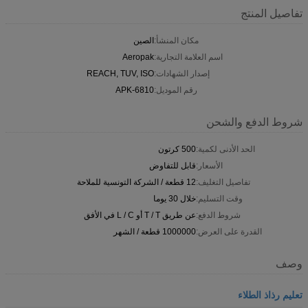
تفاصيل المنتج
مكان المنشأ:
الصين
اسم العلامة التجارية:
Aeropak
إصدار الشهادات:
REACH, TUV, ISO
رقم الموديل:
APK-6810
شروط الدفع والشحن
الحد الأدنى لكمية:
500 كرتون
الأسعار:
قابل للتفاوض
تفاصيل التغليف:
12 قطعة / الشركة التونسية للملاحة
وقت التسليم:
خلال 30 يوما
شروط الدفع:
عن طريق T / T أو L / C في الأفق
القدرة على العرض:
1000000 قطعة / الشهر
وصف
تعليم رذاذ الطلاء