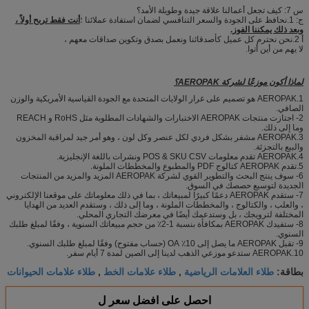
س 7: كيف تجعل أعمالنا علاقة جيدة وطويلة الأمد؟
ج: 1.نحافظ على الجودة والسعر التنافسي لضمان استفادة عملائنا ؛
أنت فقط تربح أولاً ،
وبعد ذلك يمكننا الفوز.
أ 2.نحن نحترم كل عميل كأصدقائنا ونعمل بصدق وتكوين صداقات معهم ،
لا يهم من أين أتوا.
لماذا أكون موزعًا لشركة AEROPAK؟
1.AEROPAK هو تصميم على غرار الولايات المتحدة مع الجودة القياسية الأمريكية والوزن
الصافي.
2- اجتازت منتجات AEROPAK الاختبارات والشهادات المطلوبة مثل RoHS و REACH
وما إلى ذلك.
3.AEROPAK مشفر بشكل فردي لكل عنصر وكل لون ، وهو أمر جيد لمراقبة المخزون
والبيع بالتجزئة.
4.AEROPAK تقدم معلومات POS & SKU CSV ونشرات باللغة الإنجليزية.
5.تقدم AEROPAK كتالوج PDF والمطبوع والمخططات الملونة.
6- سوف ينتج البحث والتطوير القوي لشركة AEROPAK المزيد والمزيد من المنتجات
الجديدة لتوسيع حصصك في السوق.
7- ستقدم AEROPAK دعمًا كبيرًا لمبيعاتك ، بما في ذلك معلوماتك على موقعنا الإلكتروني
، والعلب ، والكتالوج ، والمخططات الملونة ، وما إلى ذلك ، وستقدم العديد من الهدايا
المختلفة لترويجك ، بل وستدعمك أيضًا في معرضك التجاري المحلي.
8- ستفيدك AEROPAK بمكافأة بنسبة 1-2٪ من حجم مبيعاتك السنوية ، وفقًا لمبلغ طلبك
السنوي.
9- تقبل AEROPAK ما يصل إلى 10٪ OA (حساب مفتوح) وفقًا لمبلغ طلبك السنوي.
10.AEROPAK ستدعو موزعي الذهب لدينا إلى الصين لمدة 7 أيام سفر.
طلاء العلامات الرياضية
طلاء علامات الخط
طلاء علامات الحيوانات
بطاقة:
,
,
احصل على افضل سعر ل