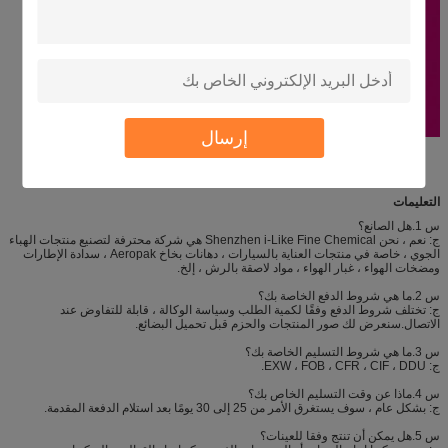
إرسال
التعليمات
س 1.هل الصانع؟
ج: نعم ، نحن Shenzhen i-Like Fine Chemical هي شركة محترفة لتصنيع منتجات الهباء
الجوي ، خاصة في منتجات العناية بالسيارات ، دهانات بخاخ Aeropak ، سدادة الإطارات
ومضخات الهواء ، غبار الهواء ، مواد لاصقة بالرش ، إلخ.
س 2.ما هي شروط الدفع الخاصة بك؟
ج: تختلف شروط الدفع وفقًا لكمية الطلب وسياسة الوكالة ، قابلة للتفاوض عند
الاتصال.سنعرض لك صور المنتجات والحزم قبل تحميل البضائع.
س 3.ما هي شروط التسليم الخاصة بك؟
ج: EXW ، FOB ، CFR ، CIF ، DDU.
س 4.ماذا عن وقت التسليم الخاص بك؟
ج: بشكل عام ، سوف يستغرق الأمر من 25 إلى 30 يومًا بعد استلام الدفعة المقدمة.
س 5.هل يمكن أن تنتج وفقا للعينات؟