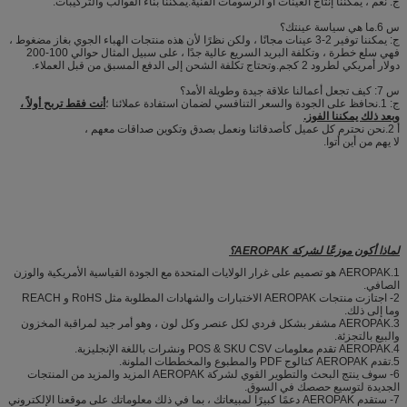
ج: نعم ، يمكننا إنتاج العينات أو الرسومات الفنية.يمكننا بناء القوالب والتركيبات.
س 6.ما هي سياسة عينتك؟
ج: يمكننا توفير 2-3 عينات مجانًا ، ولكن نظرًا لأن هذه منتجات الهباء الجوي بغاز مضغوط ،
فهي سلع خطرة ، وتكلفة البريد السريع عالية جدًا ، على سبيل المثال حوالي 100-200
دولار أمريكي لطرود 2 كجم.وتحتاج تكلفة الشحن إلى الدفع المسبق من قبل العملاء.
س 7: كيف تجعل أعمالنا علاقة جيدة وطويلة الأمد؟
ج: 1.نحافظ على الجودة والسعر التنافسي لضمان استفادة عملائنا ؛
أنت فقط تربح أولاً ،
وبعد ذلك يمكننا الفوز.
أ 2.نحن نحترم كل عميل كأصدقائنا ونعمل بصدق وتكوين صداقات معهم ،
لا يهم من أين أتوا.
لماذا أكون موزعًا لشركة AEROPAK؟
1.AEROPAK هو تصميم على غرار الولايات المتحدة مع الجودة القياسية الأمريكية والوزن
الصافي.
2- اجتازت منتجات AEROPAK الاختبارات والشهادات المطلوبة مثل RoHS و REACH
وما إلى ذلك.
3.AEROPAK مشفر بشكل فردي لكل عنصر وكل لون ، وهو أمر جيد لمراقبة المخزون
والبيع بالتجزئة.
4.AEROPAK تقدم معلومات POS & SKU CSV ونشرات باللغة الإنجليزية.
5.تقدم AEROPAK كتالوج PDF والمطبوع والمخططات الملونة.
6- سوف ينتج البحث والتطوير القوي لشركة AEROPAK المزيد والمزيد من المنتجات
الجديدة لتوسيع حصصك في السوق.
7- ستقدم AEROPAK دعمًا كبيرًا لمبيعاتك ، بما في ذلك معلوماتك على موقعنا الإلكتروني