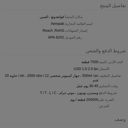
تفاصيل المنتج
مكان المنشأ:
قوانغدونغ ، الصين
اسم العلامة التجارية:
Aeropak
إصدار الشهادات:
Reach ,RoHS
رقم الموديل:
APK-8202
شروط الدفع والشحن
الحد الأدنى لكمية:
7500 قطعة
الأسعار:
USD 1.0-2.0 /pc
تفاصيل التغليف:
500ml / pc ، جهاز كمبيوتر شخصى 12 / ctn ، 2000 ctns / حاوية 20
قدم
وقت التسليم:
30-45 يوم عمل
شروط الدفع:
ويسترن يونيون ، موني جرام ، T / T ، L / C.
القدرة على
200000 قطعة / يوم
العرض:
وصف