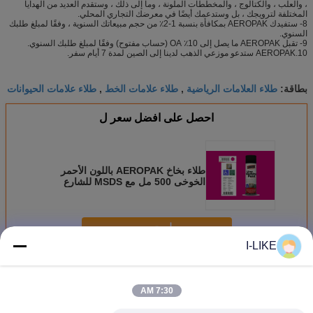
، والعلب ، والكتالوج ، والمخططات الملونة ، وما إلى ذلك ، وستقدم العديد من الهدايا
المختلفة لترويجك ، بل وستدعمك أيضًا في معرضك التجاري المحلي.
8- ستفيدك AEROPAK بمكافأة بنسبة 1-2٪ من حجم مبيعاتك السنوية ، وفقًا لمبلغ طلبك
السنوي.
9- تقبل AEROPAK ما يصل إلى 10٪ OA (حساب مفتوح) وفقًا لمبلغ طلبك السنوي.
10.AEROPAK ستدعو موزعي الذهب لدينا إلى الصين لمدة 7 أيام سفر.
طلاء العلامات الرياضية
طلاء علامات الخط
طلاء علامات الحيوانات
بطاقة:
,
,
احصل على افضل سعر ل
طلاء بخاخ AEROPAK باللون الأحمر
الخوخى 500 مل مع MSDS للشارع
استمر
I-LIKE
تعليم رذاذ الطلاء
أكثر
7:30 AM