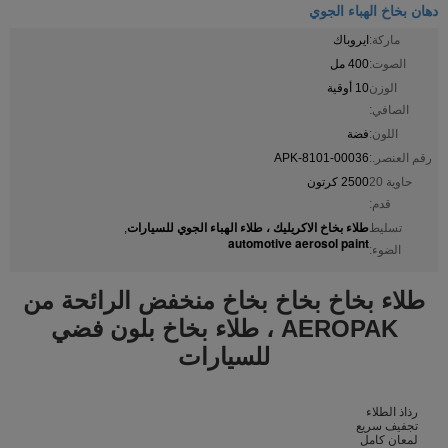
دهان بخاخ الهباء الجوي
ماركة:
ايروباك
الصوت:
400 مل
الوزن
10 أوقية
الصافي:
اللون:
فضة
رقم العنصر.:
APK-8101-00036
حاوية 20
2500 كرتون
قدم:
طلاء بخاخ الاكريليك ، طلاء الهباء الجوي للسيارات
تسليط
,
automotive aerosol paint
الضوء:
طلاء بخاخ بخاخ بخاخ منخفض الرائحة من
AEROPAK ، طلاء بخاخ بلون فضي
للسيارات
رذاذ الطلاء
تجفيف سريع
لمعان كامل