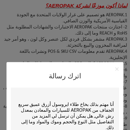
لماذا أكون موزعًا لشركة AEROPAK؟
1.AEROPAK هو تصميم على غرار الولايات المتحدة مع الجودة
القياسية الأمريكية والوزن الصافي.
2- اجتازت منتجات AEROPAK الاختبارات والشهادات المطلوبة مثل
RoHS و REACH وما إلى ذلك.
3.AEROPAK مشفر بشكل فردي لكل عنصر وكل لون ، وهو أمر جيد
لمراقبة المخزون والبيع بالتجزئة.
4.AEROPAK تقدم معلومات POS & SKU CSV ونشرات باللغة
الإنجليزية.
5.تقدم AEROPAK كتالوج PDF والمطبوع والمخططات الملونة.
6- سوف ينتج البحث والتطوير القوي لشركة AEROPAK المزيد
اترك رسالة
والمزيد من المنتجات الجديدة لتوسيع حصصك في السوق.
7- ستقدم AEROPAK دعمًا كبيرًا لمبيعاتك ، بما في ذلك معلوماتك
على موقعنا الإلكتروني ، والعلب ، والكتالوج ، والمخططات الملونة ،
وما إلى ذلك ، وستقدم العديد من الهدايا المختلفة لترويجك ، بل
وستدعمك أيضًا في معرضك التجاري المحلي.
8- ستفيدك AEROPAK بمكافأة بنسبة 1-2٪ من حجم مبيعاتك السنوية
، وفقًا لمبلغ طلبك السنوي.
9- تقبل AEROPAK ما يصل إلى 10٪ OA (حساب مفتوح) وفقًا لمبلغ
طلبك السنوي.