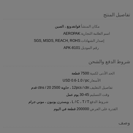
تفاصيل المنتج
مكان المنشأ:
قوانغدونغ ، الصين
اسم العلامة التجارية:
AEROPAK
إصدار الشهادات:
SGS, MSDS, REACH, ROHS
رقم الموديل:
APK-8101
شروط الدفع والشحن
الحد الأدنى لكمية:
7500 قطعة
الأسعار:
USD 0.6-1.0 / pc
تفاصيل التغليف:
12pcs / ctn ، حاوية 2500 ctns / 20 قدم
وقت التسليم:
30-45 يوم عمل
شروط الدفع:
L / C ، T / T ، ويسترن يونيون ، موني جرام
القدرة على العرض:
200000 قطعة في اليوم
وصف