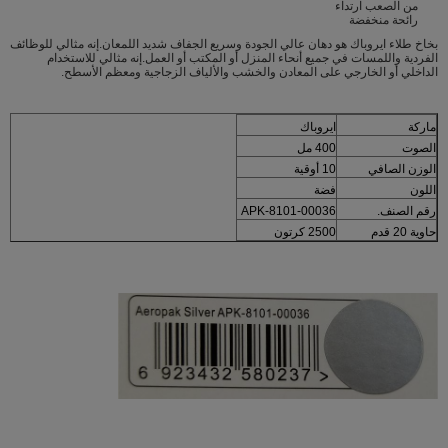
من الصعب ارتداء
رائحة منخفضة
بخاخ طلاء ايروباك هو دهان عالي الجودة وسريع الجفاف شديد اللمعان.إنه مثالي للوظائف
الفردية واللمسات في جميع أنحاء المنزل أو المكتب أو العمل.إنه مثالي للاستخدام
الداخلي أو الخارجي على المعادن والخشب والألياف الزجاجية ومعظم الأسطح.
ماركة
ايروباك
الصوت
400 مل
الوزن الصافي
10 أوقية
اللون
فضة
رقم الصنف.
APK-8101-00036
حاوية 20 قدم
2500 كرتون