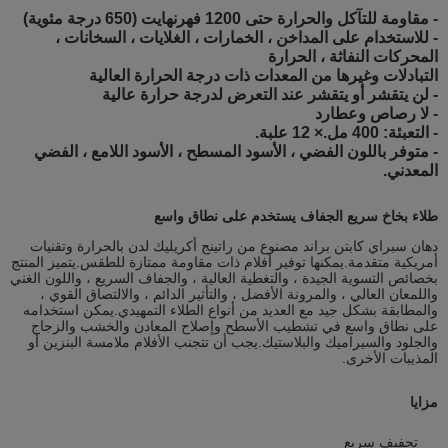
- مقاومة للتآكل والحرارة حتى 1200 فهرنهايت (650 درجة مئوية)
- للاستخدام على المداخن ، الخمارات ، الغلايات ، السخانات ،
المحركات النفاثة ، الحرارة
التبادلات وغيرها من المعدات ذات درجة الحرارة العالية
- لن يتقشر أو يتقشر عند التعرض لدرجة حرارة عالية
- لا رصاص وعطارد
- التعبئة: 400 مل.× 12 علبة.
- متوفر باللون الفضي ، الأسود المسطح ، الأسود اللامع ، الفضي
المعدني.
طلاء بخاخ سريع الجفاف يستخدم على نطاق واسع
دهان سبراي كابتن براند مصنوع من راتينج أكريليك لدن بالحرارة وتقنيات
أمريكية متقدمة.يمكنها توفير أفلام ذات مقاومة ممتازة للطقس.يتميز المنتج
بخصائص التسوية الجيدة ، والتغطية العالية ، والجفاف السريع ، واللون الغني
واللمعان العالي ، والمرونة الأفضل ، والتأثير الدائم ، والالتصاق القوي ،
والمطابقة بشكل جيد مع العديد من أنواع الطلاء التمهيدي.يمكن استخدامه
على نطاق واسع في تشطيب الأسطح وإصلاح المعادن والخشب والزجاج
والجلود والسيراميك والبلاستيك.يجب أن تتجنب الأفلام ملامسة البنزين أو
المذيبات الأخرى.
مزايا
تجفيف سريع