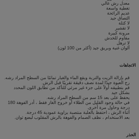
معدل رش عالي
تغطية واسعة
عديم الرائحة
التصاق جيد
لا كتلة
لا تقشير
مرونة كبيرة
مقاوم للخدش
لا ترهل
ألوان غنية وبريق جيد (أكثر من 100 لون)
الاتجاهات
قم بإزالة الزيت والتربة وبقع الماء والغبار تمامًا من السطح المراد رشه.
رج العبوة جيدًا لمدة نصف دقيقة تقريبًا قبل الرش.
قم بتطبيقه أولاً على جزء غير مرئي للتأكد من تطابق اللون المحدد
بشكل جيد
يحفظ على بعد 15 سم من السطح المراد رشه.
في حالة وجود القليل من الطلاء أو خروج الغاز فقط ، أدر الفوهة 180
درجة وحاول مرة أخرى.
أثناء الرش ، احتفظ بالعلبة منتصبة بزاوية عمودية 45 درجة.
بعد الاستخدام ، نظف الصمام والفوهة بالرش المقلوب لبضع ثوان.
الحذر