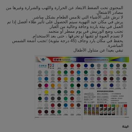
المحتوى تحت الضغط.الابتعاد عن الحرارة واللهب والشرارة وغيرها من
مصادر الاشتعال.
لا ترش على الأشياء التي تلامس الطعام بشكل مباشر.
يرش في مكان جيد التهوية.سيتم الحصول على تأثير طلاء أفضل إذا تم
العمل في بيئة باردة وجافة وخالية من الغبار.
تجنب وضع الورنيش في يوم ممطر أو متجمد.
لا تصدم العبوة أو تثقبها أو تحرقها ، حتى بعد الاستخدام.
يحفظ في مكان بارد وجاف (45 درجة مئوية) ؛تجنب أشعة الشمس
المباشرة.
تبقي بعيدا عن متناول الأطفال
عينة