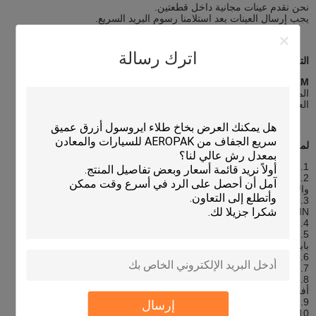
نحن نقدم عينات مجانية داخل قطعتين.
يجب إرسال العينات بعد استلامنا رسوم البريد السريع.
اترك رسالة
التخصيص
OEM وتصنيع
المنتج: يمكننا إنتاج منتجك المطلوب بعد تأكيد الفنيين لدينا.
العبوة: يمكننا تصميم العبوة بناءً على الحجم المطلوب.
لماذا أخترتنا
1. تأسست في عام 1997 ، حوالي 15 سنة من التاريخ ؛
2. تمتلك مصنعين رئيسيين ، أحدهما في تشونغشان يصنع الهباء الجوي ،
والآخر في فوشان يصنع المواد المانعة للتسرب ؛
3. أربع (4) علامات تجارية رئيسية: I-LIKE، CAPTAIN، IMAX، KING
JOIN؛
4. شهادات ISO9001 ، TUV ، ASTM ، REACH ، إلخ ؛
5. عضو ذهبي في أكثر من 5 مواقع B2B: علي بابا ، علي بابا اليابان ، علي
بابا الصين ، صنع في الصين ، إلخ ؛
6. قدرة الإنتاج أكثر من 6 مليون جهاز كمبيوتر شخصى / شهر.
7. تصدير أكثر من 50 حاوية شهريا.
8. تصديرها إلى أكثر من 50 دولة ، مثل فرنسا وألمانيا وأستراليا وجنوب
أفريقيا وأمريكا الجنوبية وغيرها ؛
9. تقديم خدمة OEM للعلامات التجارية العالمية: Wynn's ، Shield إلخ ؛
إرسال
10. مع أكثر من 10 وكلاء وحيدين في العالم ؛