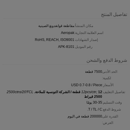
تفاصيل المنتج
مكان المنشأ:
مقاطعة قوانغدونغ الصينية
اسم العلامة التجارية:
Aeropak
إصدار الشهادات:
RoHS, REACH, ISO9001
رقم الموديل:
APK-8101
شروط الدفع والشحن
الحد الأدنى
7500 قطعة
لكمية:
الأسعار:
USD 0.7-0.8 / Piece
تفاصيل التغليف:
12 قطعة / الشركة التونسية للملاحة.
12pcs/ctn;
2500ctns/20'FCL
2500 قيراط
وقت التسليم:
30-35 يومًا
شروط الدفع:
T / TL / C.
القدرة على
200000 قطعة في اليوم
العرض: