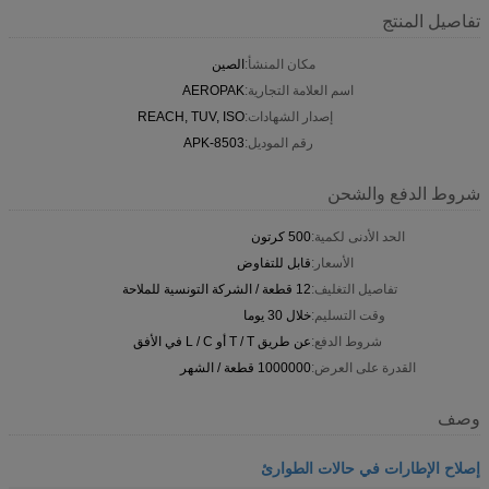
تفاصيل المنتج
مكان المنشأ:
الصين
اسم العلامة التجارية:
AEROPAK
إصدار الشهادات:
REACH, TUV, ISO
رقم الموديل:
APK-8503
شروط الدفع والشحن
الحد الأدنى لكمية:
500 كرتون
الأسعار:
قابل للتفاوض
تفاصيل التغليف:
12 قطعة / الشركة التونسية للملاحة
وقت التسليم:
خلال 30 يوما
شروط الدفع:
عن طريق T / T أو L / C في الأفق
القدرة على العرض:
1000000 قطعة / الشهر
وصف
إصلاح الإطارات في حالات الطوارئ