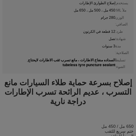
يستخدم:
إصلاح الطوارئ الإطارات
ملأ ML:
450 مل ، 500 مل ، 650 مل
الوزن
280 جرام
الصافي:
طرد:
12 قطعة في الكرتون
شهادة:
تصل
مدة
3 سنوات
الصلاحية:
السداده منفاخ الاطارات ، مانع تسرب ثقب الاطارات لايحتاج
تسليط
,
tubeless tyre puncture sealant
الضوء:
إصلاح بسرعة حماية طلاء السيارات مانع
التسرب ، عديم الرائحة تسرب الإطارات
دراجة نارية
650 مل / 450 مل
ختم سريع للثقب
لا صدأ للحافة