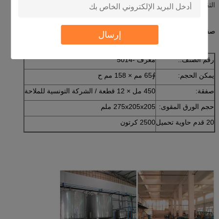
الثقب.ثم قم بفحص وضبط ضغط الإطارات.
صفقة:
إرسال
رقم الصنف.:
معرف -5014
يمكن الحجم:
∮65 مم × 158 مم ح
صفقة:
450 مل × 12 قطعة / الشركة التونسية للملاحة
حجم الورق المقوى:
275x205x205 ملم
20 قدم حاوية تحميل
2500 كرتون