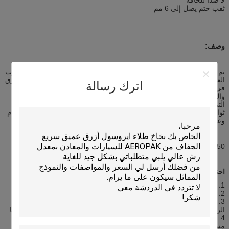
ثقب ختم يصل إلى 6 مم
وصف:
تم تصميم Captain Tire Sealer & Inflator للبحث بسرعة عن معظم الثقوب
العادية والتسريبات البطيئة بشكل فعال.إنه قابل للتطبيق بنسبة 100٪ للخرق
اترك رسالة
في حدود 6 مم على الإطارات المطاطية الخالية من الأنابيب للسيارات
والدراجات النارية والدراجات الكهربائية.ليس هناك حاجة إلى جاك ولا إطار
التراجع.تنتهي عملية خطوة واحدة من اصطدام الإطارات وإصلاحها في
ثوانٍ.كما يمكن تعبئته في إطارات جديدة لمنع التسرب غير المتوقع. غير سام
وعديم الرائحة.لا تآكل ولا ضرر للإطار.
450 مل مخصص لإطارات الدراجات النارية وإطارات السيارات الصغيرة ؛
احتياطات:
1. إذا كان ذلك ممكنا إزالة الكائن الذي تسبب في ثقب.
2. تفريغ الإطار.رج العبوة جيدًا قبل الاستخدام ؛
3. برغي توصيل الأنبوب بإحكام على صمام الإطار.امسك العلبة بالزر
الرأسي للضغط على الزر العلوي لإزالة غطاء الواقي حتى يظهر الإطار ثابتًا.
4. بعد انتهاء الاهتزازات ، افصل طرفي الأنبوب.قم بالقيادة على الفور من
مسافة 3-5 كم للسماح لمانع التسرب بالانتشار في الإطارات وإصلاح