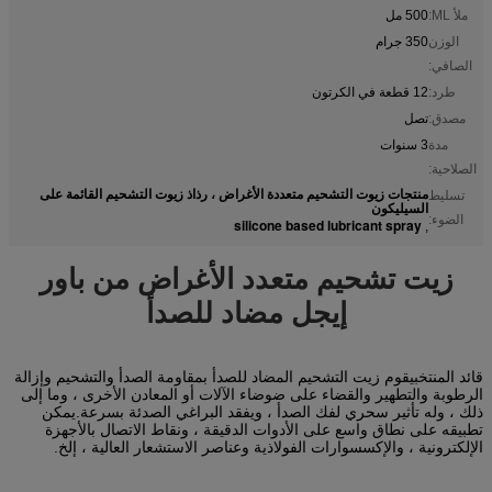
ملأ ML:
500 مل
الوزن
350 جرام
الصافي:
طرد:
12 قطعة في الكرتون
مصدق:
تصل
مدة
3 سنوات
الصلاحية:
منتجات زيوت التشحيم متعددة الأغراض ، رذاذ زيوت التشحيم القائمة على
تسليط
السيليكون
الضوء:
silicone based lubricant spray
,
زيت تشحيم متعدد الأغراض من باور
إيجل مضاد للصدأ
يقوم زيت التشحيم المضاد للصدأ بمقاومة الصدأ والتشحيم وإزالة
قائد المنتخب
الرطوبة والتطهير والقضاء على ضوضاء الآلات أو المعادن الأخرى ، وما إلى
ذلك ، وله تأثير سحري لفك الصدأ ، ويفقد البراغي الصدئة بسرعة.يمكن
تطبيقه على نطاق واسع على الأدوات الدقيقة ، ونقاط الاتصال بالأجهزة
الإلكترونية ، والإكسسوارات الفولاذية وعناصر الاستشعار العالية ، إلخ.