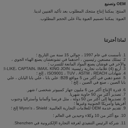
OEM وتصنيع
المنتج: يمكننا إنتاج منتجك المطلوب بعد تأكيد الفنيين لدينا.
العبوة: يمكننا تصميم العبوة بناءً على الحجم المطلوب.
لماذا أخترتنا
1. تأسست في عام 1997 ، حوالي 15 سنة من التاريخ ؛
2. تمتلك مصنعين رئيسيين ، أحدهما في تشونغشان يصنع الهباء الجوي ،
والآخر في فوشان يصنع المواد المانعة للتسرب ؛
3. أربع (4) علامات تجارية رئيسية: I-LIKE، CAPTAIN، IMAX، KING JOIN؛
4. شهادات ISO9001 ، TUV ، ASTM ، REACH ، إلخ ؛
5. عضو ذهبي في أكثر من 5 مواقع B2B: علي بابا ، علي بابا اليابان ، علي
بابا الصين ، صنع في الصين ، إلخ ؛
6. قدرة الإنتاج أكثر من 6 مليون جهاز كمبيوتر شخصى / شهر.
7. تصدير أكثر من 50 حاوية شهريا.
8. تصديرها إلى أكثر من 50 دولة ، مثل فرنسا وألمانيا وأستراليا وجنوب
أفريقيا وأمريكا الجنوبية وغيرها ؛
9. تقديم خدمة OEM للعلامات التجارية العالمية: Wynn's ، Shield إلخ ؛
10. مع أكثر من 10 وكلاء وحيدين في العالم ؛
11. شركة الرئيس التنفيذي لغرفة التجارة الإلكترونية في Shenzhen.