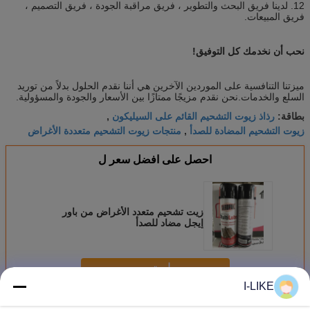
12. لدينا فريق البحث والتطوير ، فريق مراقبة الجودة ، فريق التصميم ،
فريق المبيعات.
نحب أن نخدمك كل التوفيق!
ميزتنا التنافسية على الموردين الآخرين هي أننا نقدم الحلول بدلاً من توريد
السلع والخدمات.نحن نقدم مزيجًا ممتازًا بين الأسعار والجودة والمسؤولية.
رذاذ زيوت التشحيم القائم على السيليكون
بطاقة:
,
زيوت التشحيم المضادة للصدأ
منتجات زيوت التشحيم متعددة الأغراض
,
احصل على افضل سعر ل
زيت تشحيم متعدد الأغراض من باور
إيجل مضاد للصدأ
استمر
I-LIKE
بخاخ تشحيم متعدد الأغراض
أكثر