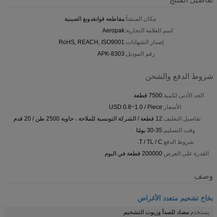
مكان المنشأ:
مقاطعة قوانغدونغ الصينية
اسم العلامة التجارية:
Aeropak
إصدار الشهادات:
RoHS, REACH, ISO9001
رقم الموديل:
APK-8303
شروط الدفع والشحن
الحد الأدنى لكمية:
7500 قطعة
الأسعار:
USD 0.8~1.0 / Piece
تفاصيل التغليف:
12 قطعة / الشركة التونسية للملاحة ، حاوية 2500 طن / 20 قدم
وقت التسليم:
30-35 يومًا
شروط الدفع:
T / TL / C.
القدرة على العرض:
200000 قطعة في اليوم
وصف
بخاخ تشحيم متعدد الأغراض
يستخدم:
مضاد للصدأ وزيوت التشحيم