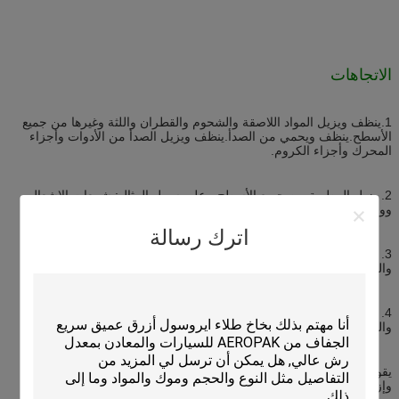
الاتجاهات
1.
ينظف ويزيل المواد اللاصقة والشحوم والقطران واللثة وغيرها من جميع
الأسطح.ينظف ويحمي من الصدأ.ينظف ويزيل الصدأ من الأدوات وأجزاء
المحرك وأجزاء الكروم.
2. يزيل الرطوبة من جميع الأسطح ، على سبيل المثال: شمعات الإشعال
ووصلات أدوات إشعال السيارات والموتور الخارجي والآلات.
اترك رسالة
3. يفك ويخترق الأجزاء الصدئة والأقفال والصواميل والمسامير المحجوزة
والصمامات والمفاصل والأحزمة المعدنية الصدئة.
4. يخترق ويزيت المفصلات والأبواب والنوافذ والينابيع والبكرات والسلاسل
والقوابض والأجزاء المتحركة الأخرى ، وبالتالي يوقف الصرير المزعج.
يقوم بتشحيم أجزاء المحرك اللاصقة والمفاصل والوصلات والكابلات
وإزالتها.ينظف ويخترق أجزاء المحرك الداخلية ويزيل الصدأ.