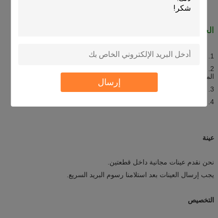
الحذر
1. الابتعاد عن الحرارة واللهب والشرارة وغيرها من مصادر الاشتعال.
2. يحفظ في مكان بارد وجاف (45 درجة مئوية) ؛تجنب أشعة الشمس
المباشرة.
إرسال
3. لا تصطدم أو تثقب أو تحرق العلبة.
4. يحفظ بعيداً عن متناول الأطفال.
عينة
نحن نقدم عينات مجانية داخل قطعتين.
يجب إرسال العينات بعد استلامنا رسوم البريد السريع.
التخصيص