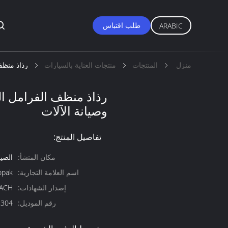
طلب اقتباس
ARABIC
منزل
المنتجات
منتجات العناية بالسيارات
رذاذ منظف
رذاذ منظف الفرامل ال
وصيانة الآلات
تفاصيل المنتج:
مكان المنشأ:
الصي
اسم العلامة التجارية:
opak
إصدار الشهادات:
EACH
رقم الموديل:
8304