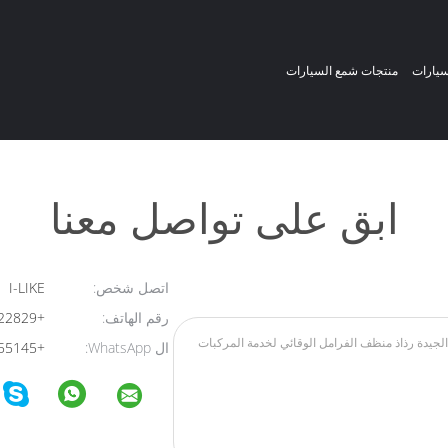
سيارات
منتجات شمع السيارات
ابق على تواصل معنا
اتصل شخص:
I-LIKE
رقم الهاتف:
+8613824322829
ال WhatsApp:
+8613723455145