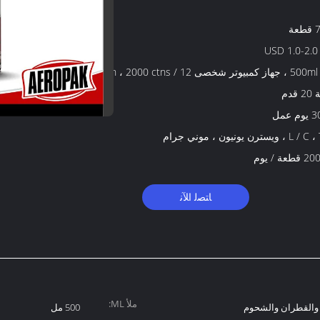
ة
USD 1.0-2.0 
500ml / pc ، جهاز كمبيوتر شخصى 12 / ctn ، 2000 ctns /
قدم
 عمل
 ويسترن يونيون ، موني جرام
عة / يوم
ﺎﺘﺼﻟ ﺍﻶﻧ
ملأ ML:
ت والقطران والشحوم
500 مل