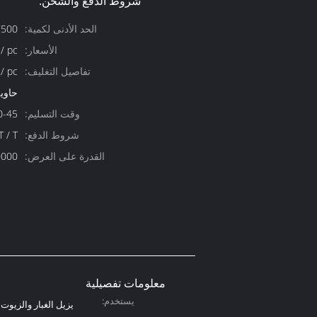
شروط الدفع والشحن:
الحد الأدنى لكمية:
7500 قطع
الأسعار:
/ pc
تفاصيل التغليف:
حاوية 20 
وقت التسليم:
30-45 يوم
شروط الدفع:
L / C ، T / T ،
القدرة على العرض:
200000 قط
معلومات تفصيلية
يستخدم:
يزيل الغبار والزيو