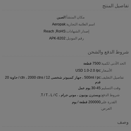
تفاصيل المنتج
مكان المنشأ:
الصين
اسم العلامة التجارية:
Aeropak
إصدار الشهادات:
Reach ,RoHS
رقم الموديل:
APK-8202
شروط الدفع والشحن
الحد الأدنى لكمية:
7500 قطعة
الأسعار:
USD 1.0-2.0 /pc
تفاصيل التغليف:
500ml / pc ، جهاز كمبيوتر شخصى 12 / ctn ، 2000 ctns / حاوية 20
قدم
وقت التسليم:
30-45 يوم عمل
شروط الدفع:
ويسترن يونيون ، موني جرام ، T / T ، L / C.
القدرة على
200000 قطعة / يوم
العرض:
وصف