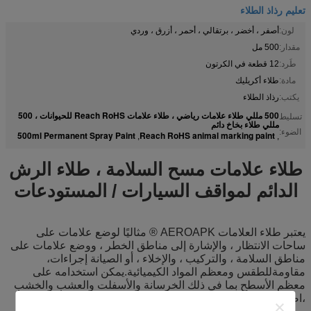
تعليم رذاذ الطلاء
لون:
أصفر ، أخضر ، برتقالي ، أحمر ، أزرق ، وردي
مقدار:
500 مل
طَرد:
12 قطعة في الكرتون
مادة:
طلاء أكريليك
يكتب:
رذاذ الطلاء
500 مللي طلاء علامات رياضي ، طلاء علامات Reach RoHS للحيوانات ، 500
تسليط
مللي طلاء بخاخ دائم
الضوء:
500ml Permanent Spray Paint
Reach RoHS animal marking paint
,
,
طلاء علامات مسح السلامة ، طلاء الرش
الدائم لمواقف السيارات / المستودعات
يعتبر طلاء العلامات AEROAPK ® مثاليًا لوضع علامات على
ساحات الانتظار ، والإشارة إلى مناطق الخطر ، ووضع علامات على
مناطق السلامة ، والتركيب ، والإخلاء ، أو الصيانة
إجراءات،
مقاومة
للطقس ومعظم المواد الكيميائية.يمكن استخدامه على
معظم الأسطح بما في ذلك الخرسانة والأسفلت والعشب والخشب
،
اصطناعي
الأسطح.
يمكن تحقيق خطوط بعرض يتراوح بين 6-12